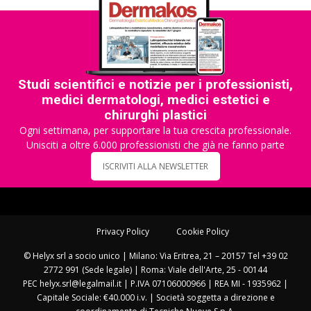
Studi scientifici e notizie per i professionisti,
medici dermatologi, medici estetici e
chirurghi plastici
Ogni settimana, per supportare la tua crescita professionale.
Unisciti a oltre 6.000 professionisti che già ne fanno parte
ISCRIVITI ALLA NEWSLETTER
Privacy Policy
Cookie Policy
© Helyx srl a socio unico | Milano: Via Eritrea, 21 – 20157 Tel +39 02
2772 991 (Sede legale) | Roma: Viale dell'Arte, 25 - 00144
PEC helyx.srl@legalmail.it | P.IVA 07106000966 | REA MI - 1935962 |
Capitale Sociale: €40.000 i.v. | Società soggetta a direzione e