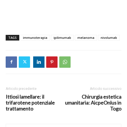
TAGS
immunoterapia
ipilimumab
melanoma
nivolumab
Articolo precedente
Articolo successivo
Ittiosi lamellare: il
Chirurgia estetica
trifarotene potenziale
umanitaria: AicpeOnlus in
trattamento
Togo