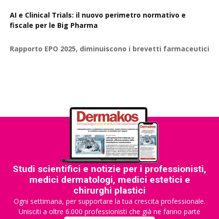
AI e Clinical Trials: il nuovo perimetro normativo e
fiscale per le Big Pharma
Rapporto EPO 2025, diminuiscono i brevetti farmaceutici
Studi scientifici e notizie per i professionisti,
medici dermatologi, medici estetici e
chirurghi plastici
Ogni settimana, per supportare la tua crescita professionale.
Unisciti a oltre 6.000 professionisti che già ne fanno parte