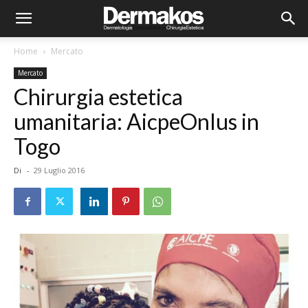
Home
Mercato
Mercato
Chirurgia estetica
umanitaria: AicpeOnlus in
Togo
Di
-
29 Luglio 2016