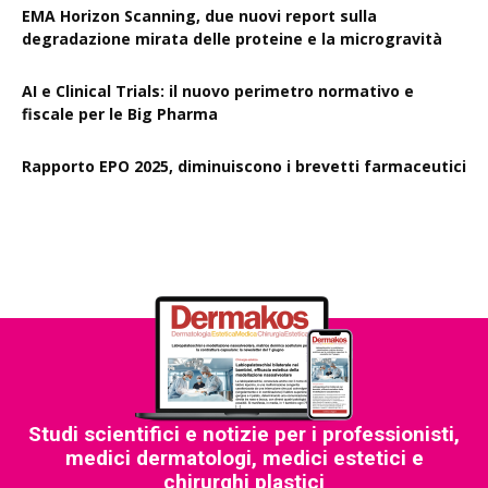
EMA Horizon Scanning, due nuovi report sulla
degradazione mirata delle proteine e la microgravità
AI e Clinical Trials: il nuovo perimetro normativo e
fiscale per le Big Pharma
Rapporto EPO 2025, diminuiscono i brevetti farmaceutici
Studi scientifici e notizie per i professionisti,
medici dermatologi, medici estetici e
chirurghi plastici