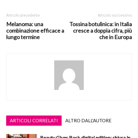
Articolo precedente
Articolo successivo
Melanoma: una
Tossina botulinica: in Italia
combinazione efficace a
cresce a doppia cifra, più
lungo termine
che in Europa
ARTICOLI CORRELATI
ALTRO DALL'AUTORE
Beauty Gives Back digital edition: chiusa in