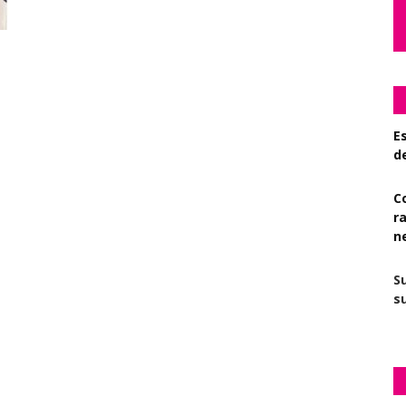
Es
d
C
r
n
S
su