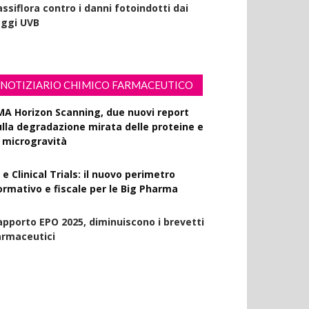
ssiflora contro i danni fotoindotti dai
aggi UVB
NOTIZIARIO CHIMICO FARMACEUTICO
MA Horizon Scanning, due nuovi report
ulla degradazione mirata delle proteine e
a microgravità
 e Clinical Trials: il nuovo perimetro
ormativo e fiscale per le Big Pharma
apporto EPO 2025, diminuiscono i brevetti
armaceutici