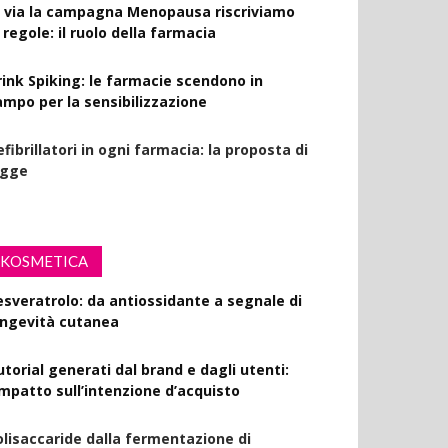
l via la campagna Menopausa riscriviamo
 regole: il ruolo della farmacia
rink Spiking: le farmacie scendono in
ampo per la sensibilizzazione
fibrillatori in ogni farmacia: la proposta di
egge
KOSMETICA
esveratrolo: da antiossidante a segnale di
ongevità cutanea
utorial generati dal brand e dagli utenti:
’impatto sull’intenzione d’acquisto
olisaccaride dalla fermentazione di