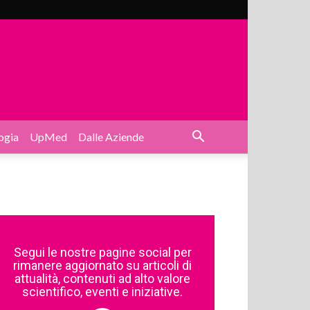
ogia
UpMed
Dalle Aziende
Segui le nostre pagine social per
rimanere aggiornato su articoli di
attualità, contenuti ad alto valore
scientifico, eventi e iniziative.