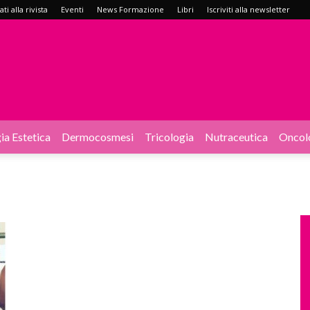
i alla rivista
Eventi
News Formazione
Libri
Iscriviti alla newsletter
ia Estetica
Dermocosmesi
Tricologia
Nutraceutica
Oncol