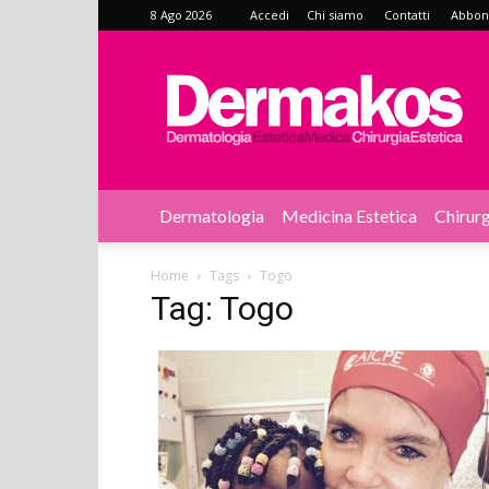
8 Ago 2026
Accedi
Chi siamo
Contatti
Abbonat
Dermakos
Dermatologia
Medicina Estetica
Chirurg
Home
Tags
Togo
Tag: Togo