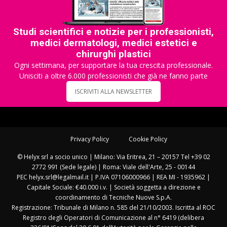
Studi scientifici e notizie per i professionisti,
medici dermatologi, medici estetici e
chirurghi plastici
Ogni settimana, per supportare la tua crescita professionale.
Unisciti a oltre 6.000 professionisti che già ne fanno parte
ISCRIVITI ALLA NEWSLETTER
Privacy Policy
Cookie Policy
© Helyx srl a socio unico | Milano: Via Eritrea, 21 – 20157 Tel +39 02
2772 991 (Sede legale) | Roma: Viale dell'Arte, 25 - 00144
PEC helyx.srl@legalmail.it | P.IVA 07106000966 | REA MI - 1935962 |
Capitale Sociale: €40.000 i.v. | Società soggetta a direzione e
coordinamento di Tecniche Nuove S.p.A.
Registrazione: Tribunale di Milano n. 585 del 21/10/2003. Iscritta al ROC
Registro degli Operatori di Comunicazione al n° 6419 (delibera