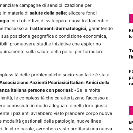
inanziare campagne di sensibilizzazione per
 in materia di
salute della pelle
; allocare fondi
ogia
con l’obiettivo di sviluppare nuovi trattamenti e
nell’accesso ai
trattamenti dermatologici,
garantendo
R
a sua posizione geografica o condizione economica,
l
ibili; promuovere studi e iniziative che esplorino
T
nquinamento sulla salute della pelle, per formulare
l
P
mplessità delle problematiche socio-sanitarie è stata
pa
Associazione Pazienti Psoriasici Italiani Amici della
r
anza italiana persone con psoriasi
: «Se le molte
dianità, le complessità che caratterizzano l’accesso a
sero conosciute in modo adeguato e nella loro giusta
ente i pazienti avrebbero visto prendere corpo nuove
ve modalità gestionali della patologia, nuove linee
E
s
. In altre parole, avrebbero visto profilarsi una nuova