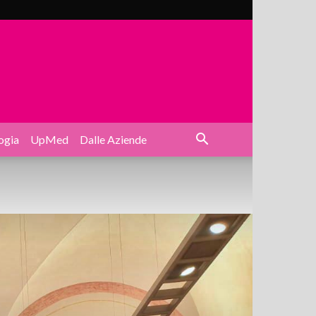
ogia
UpMed
Dalle Aziende