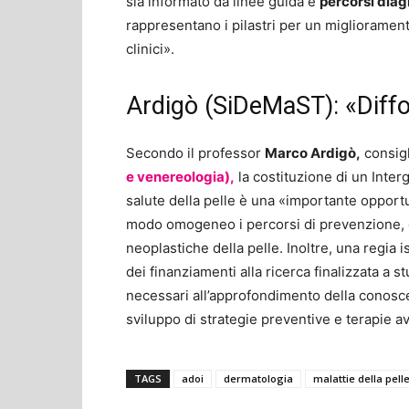
sia informato da linee guida e
percorsi diag
rappresentano i pilastri per un migliorament
clinici».
Ardigò (SiDeMaST): «Diff
Secondo il professor
Marco Ardigò,
consigl
e venereologia),
la costituzione di un Inte
salute della pelle è una «importante opportu
modo omogeneo i percorsi di prevenzione, d
neoplastiche della pelle. Inoltre, una regia 
dei finanziamenti alla ricerca finalizzata a 
necessari all’approfondimento della conosc
sviluppo di strategie preventive e terapie a
TAGS
adoi
dermatologia
malattie della pell