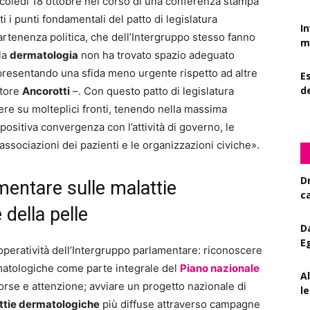
coledì 18 ottobre nel corso di una conferenza stampa
ti i punti fondamentali del patto di legislatura
I
partenenza politica, che dell’Intergruppo stesso fanno
mi
la
dermatologia
non ha trovato spazio adeguato
presentando una sfida meno urgente rispetto ad altre
Es
d
atore
Ancorotti
–. Con questo patto di legislatura
e su molteplici fronti, tenendo nella massima
positiva convergenza con l’attività di governo, le
e associazioni dei pazienti e le organizzazioni civiche».
D
mentare sulle malattie
c
 della pelle
D
E
l’operatività dell’Intergruppo parlamentare: riconoscere
rmatologiche come parte integrale del
Piano nazionale
A
orse e attenzione; avviare un progetto nazionale di
le
ttie dermatologiche
più diffuse attraverso campagne