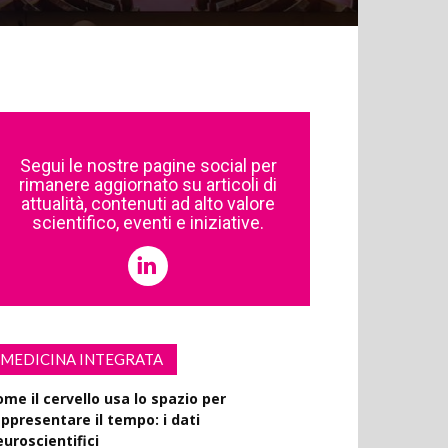
Segui le nostre pagine social per
rimanere aggiornato su articoli di
attualità, contenuti ad alto valore
scientifico, eventi e iniziative.
MEDICINA INTEGRATA
ome il cervello usa lo spazio per
appresentare il tempo: i dati
euroscientifici