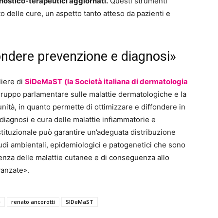
nostico-terapeutici aggiornati.
Questi strumenti
o delle cure, un aspetto tanto atteso da pazienti e
ondere prevenzione e diagnosi»
iere di
SiDeMaST
(la Società italiana di dermatologia
rgruppo parlamentare sulle malattie dermatologiche e la
nità, in quanto permette di ottimizzare e diffondere in
iagnosi e cura delle malattie infiammatorie e
istituzionale può garantire un’adeguata distribuzione
studi ambientali, epidemiologici e patogenetici che sono
enza delle malattie cutanee e di conseguenza allo
vanzate».
e
renato ancorotti
SIDeMaST