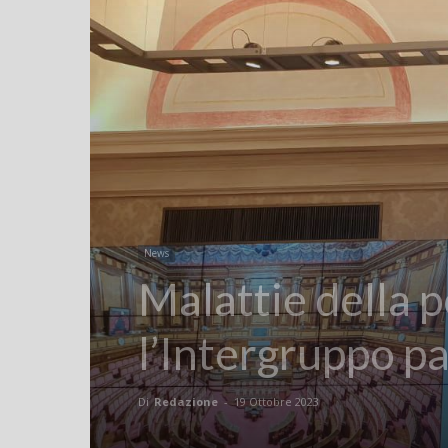
News
Malattie della p
l’Intergruppo p
Di
Redazione
-
19 Ottobre 2023