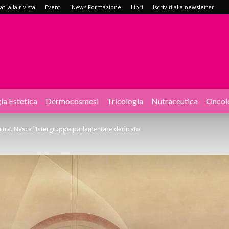
i alla rivista
Eventi
News Formazione
Libri
Iscriviti alla newsletter
ia Estetica
Dermocosmesi
Tricologia
Nutraceutica
Oncol
 su tre. Nasce l’Intergruppo parlamentare dedicato