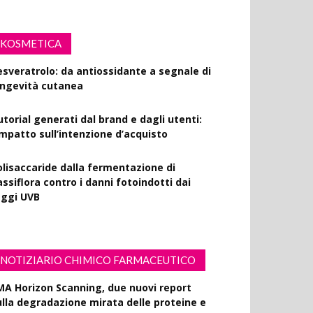
KOSMETICA
esveratrolo: da antiossidante a segnale di
ongevità cutanea
utorial generati dal brand e dagli utenti:
’impatto sull’intenzione d’acquisto
olisaccaride dalla fermentazione di
ssiflora contro i danni fotoindotti dai
aggi UVB
NOTIZIARIO CHIMICO FARMACEUTICO
MA Horizon Scanning, due nuovi report
ulla degradazione mirata delle proteine e