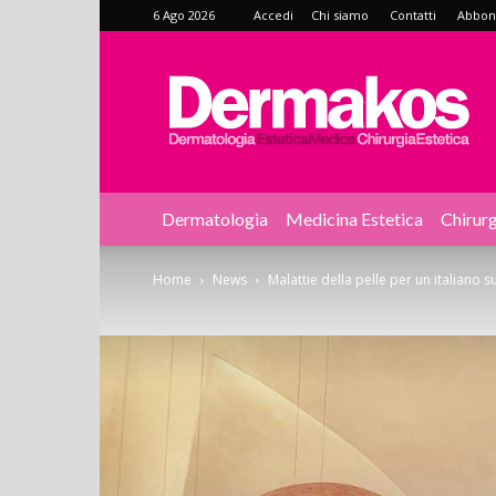
6 Ago 2026
Accedi
Chi siamo
Contatti
Abbonat
Dermakos
Dermatologia
Medicina Estetica
Chirurg
Home
News
Malattie della pelle per un italiano