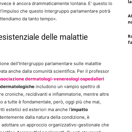
l
invece è ancora drammaticamente lontana. E’ questo lo
 all’impulso che questo Intergruppo parlamentare potrà
AI
 attendiamo da tanto tempo».
n
istenziale delle malattie
R
f
zione dell’Intergruppo parlamentare sulle malattie
vata anche dalla comunità scientifica. Per il professor
ssociazione dermatologi-venereologi ospedalieri
 dermatologiche
includono un «ampio spettro di
e croniche, recidivanti e infiammatorie, mentre altre
 a tutte è fondamentale, però, oggi più che mai,
ti estetici ed esteriori ma anche l’
impatto
entemente dalla natura della condizione, è
o adottare un approccio organizzativo-gestionale che