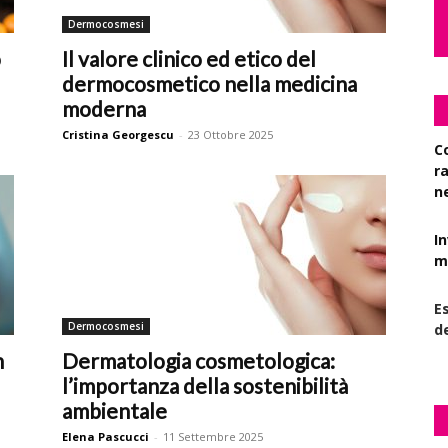
Dermocosmesi
o
Il valore clinico ed etico del
dermocosmetico nella medicina
moderna
Cristina Georgescu
-
23 Ottobre 2025
C
r
n
I
mi
Es
Dermocosmesi
d
n
Dermatologia cosmetologica:
l’importanza della sostenibilità
ambientale
Elena Pascucci
-
11 Settembre 2025