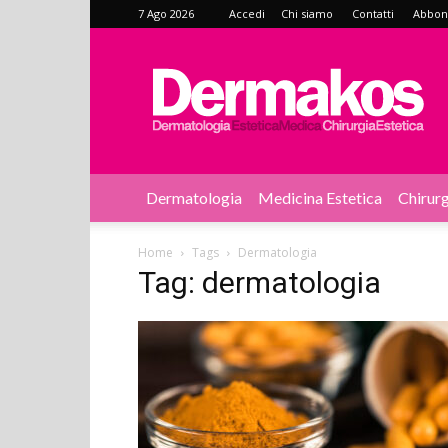
7 Ago 2026
Accedi
Chi siamo
Contatti
Abbonat
Dermakos
Dermatologia
Medicina Estetica
Chirurg
Home
Tags
Dermatologia
Tag: dermatologia