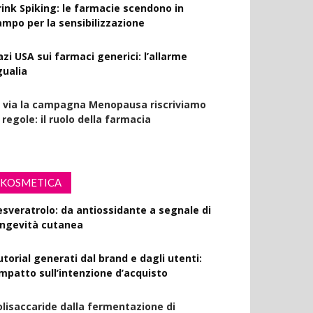
rink Spiking: le farmacie scendono in
ampo per la sensibilizzazione
azi USA sui farmaci generici: l’allarme
gualia
l via la campagna Menopausa riscriviamo
 regole: il ruolo della farmacia
KOSMETICA
esveratrolo: da antiossidante a segnale di
ongevità cutanea
utorial generati dal brand e dagli utenti:
’impatto sull’intenzione d’acquisto
olisaccaride dalla fermentazione di