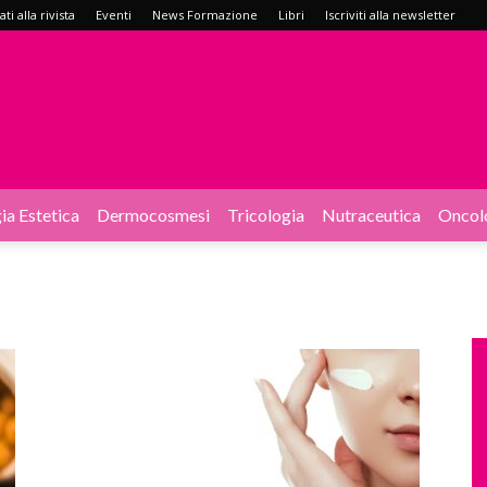
i alla rivista
Eventi
News Formazione
Libri
Iscriviti alla newsletter
ia Estetica
Dermocosmesi
Tricologia
Nutraceutica
Oncol