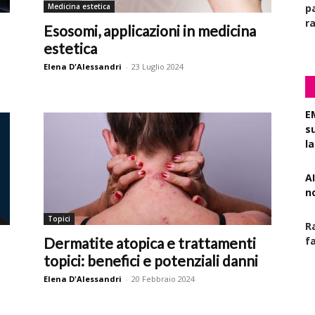
Medicina estetica
pa
r
Esosomi, applicazioni in medicina
estetica
Elena D'Alessandri
-
23 Luglio 2024
E
s
l
AI
n
Topici
R
Dermatite atopica e trattamenti
f
topici: benefici e potenziali danni
Elena D'Alessandri
-
20 Febbraio 2024