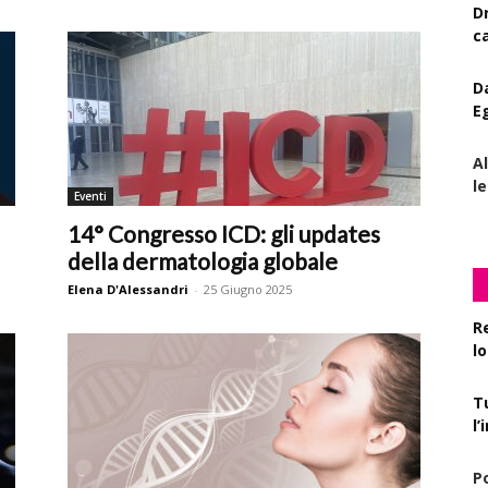
D
c
D
E
A
le
Eventi
14° Congresso ICD: gli updates
della dermatologia globale
Elena D'Alessandri
-
25 Giugno 2025
R
l
T
l
P