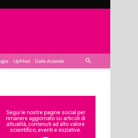
ogia
UpMed
Dalle Aziende
Segui le nostre pagine social per
rimanere aggiornato su articoli di
attualità, contenuti ad alto valore
scientifico, eventi e iniziative.