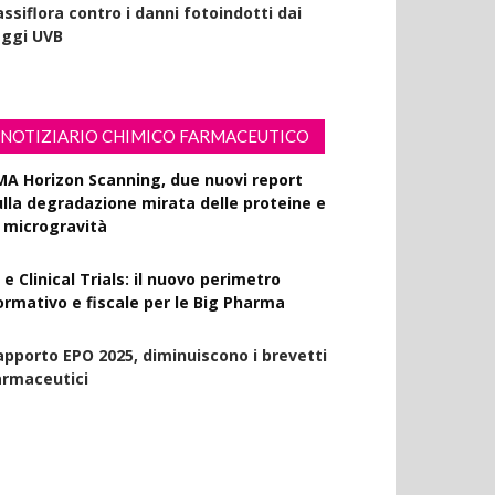
ssiflora contro i danni fotoindotti dai
aggi UVB
NOTIZIARIO CHIMICO FARMACEUTICO
MA Horizon Scanning, due nuovi report
ulla degradazione mirata delle proteine e
a microgravità
 e Clinical Trials: il nuovo perimetro
ormativo e fiscale per le Big Pharma
apporto EPO 2025, diminuiscono i brevetti
armaceutici