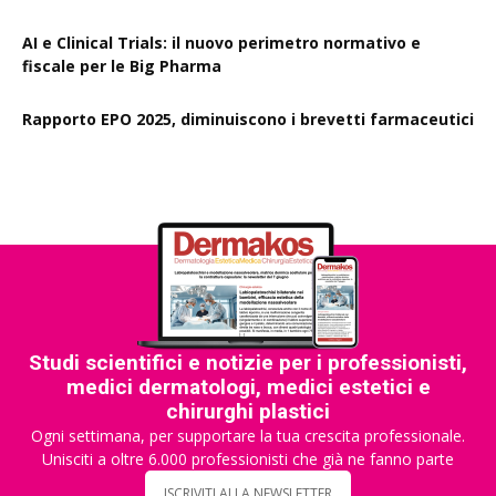
AI e Clinical Trials: il nuovo perimetro normativo e
fiscale per le Big Pharma
Rapporto EPO 2025, diminuiscono i brevetti farmaceutici
Studi scientifici e notizie per i professionisti,
medici dermatologi, medici estetici e
chirurghi plastici
Ogni settimana, per supportare la tua crescita professionale.
Unisciti a oltre 6.000 professionisti che già ne fanno parte
ISCRIVITI ALLA NEWSLETTER