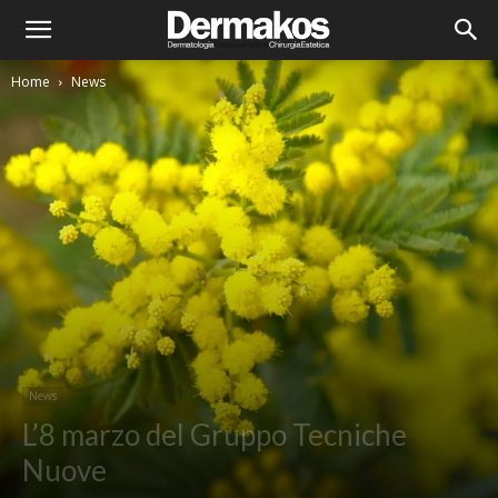
Home
News
News
L’8 marzo del Gruppo Tecniche
Nuove