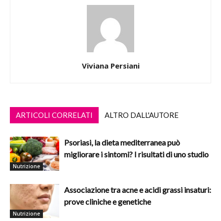
Viviana Persiani
ARTICOLI CORRELATI
ALTRO DALL'AUTORE
Psoriasi, la dieta mediterranea può
migliorare i sintomi? I risultati di uno studio
Nutrizione
Associazione tra acne e acidi grassi insaturi:
prove cliniche e genetiche
Nutrizione