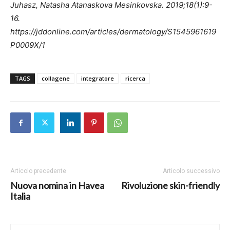
Juhasz, Natasha Atanaskova Mesinkovska. 2019;18(1):9-
16.
https://jddonline.com/articles/dermatology/S1545961619
P0009X/1
TAGS
collagene
integratore
ricerca
Articolo precedente
Articolo successivo
Nuova nomina in Havea
Rivoluzione skin-friendly
Italia