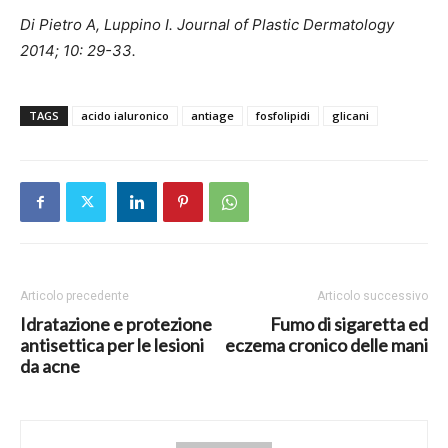
Di Pietro A, Luppino I.
Journal of Plastic Dermatology
2014; 10: 29-33.
TAGS
acido ialuronico
antiage
fosfolipidi
glicani
Articolo precedente
Articolo successivo
Idratazione e protezione
Fumo di sigaretta ed
antisettica per le lesioni
eczema cronico delle mani
da acne