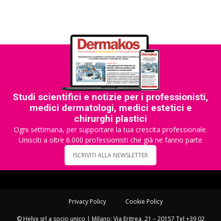
Studi scientifici e notizie per i professionisti,
medici dermatologi, medici estetici e
chirurghi plastici
Ogni settimana, per supportare la tua crescita professionale.
Unisciti a oltre 6.000 professionisti che già ne fanno parte
ISCRIVITI ALLA NEWSLETTER
Privacy Policy
Cookie Policy
© Helyx srl a socio unico | Milano: Via Eritrea, 21 – 20157 Tel +39 02