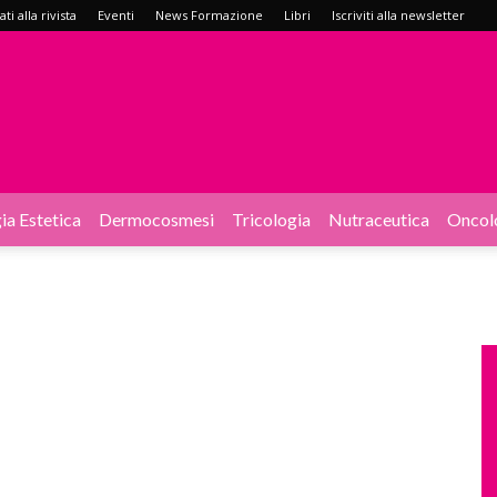
i alla rivista
Eventi
News Formazione
Libri
Iscriviti alla newsletter
ia Estetica
Dermocosmesi
Tricologia
Nutraceutica
Oncol