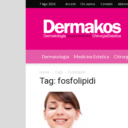
7 Ago 2026
Accedi
Chi siamo
Contatti
Abbonat
Dermakos
Dermatologia
Medicina Estetica
Chirurg
Home
Tags
Fosfolipidi
Tag: fosfolipidi