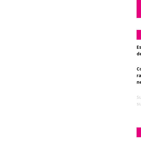
Es
d
C
r
n
S
su