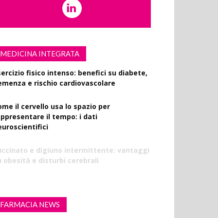
MEDICINA INTEGRATA
ercizio fisico intenso: benefici su diabete,
emenza e rischio cardiovascolare
ome il cervello usa lo spazio per
appresentare il tempo: i dati
euroscientifici
uccinato e digiuno intermittente: vantaggi
 obesità e disturbi cerebrali
FARMACIA NEWS