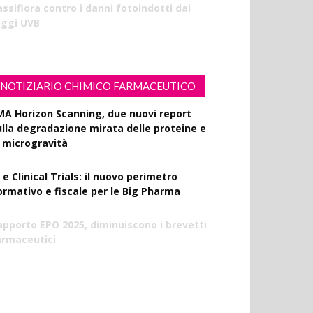
ssiflora contro i danni fotoindotti dai
aggi UVB
NOTIZIARIO CHIMICO FARMACEUTICO
MA Horizon Scanning, due nuovi report
ulla degradazione mirata delle proteine e
a microgravità
 e Clinical Trials: il nuovo perimetro
ormativo e fiscale per le Big Pharma
apporto EPO 2025, diminuiscono i brevetti
armaceutici