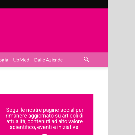
ogia
UpMed
Dalle Aziende
Segui le nostre pagine social per
rimanere aggiornato su articoli di
attualità, contenuti ad alto valore
scientifico, eventi e iniziative.