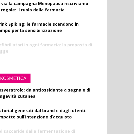
l via la campagna Menopausa riscriviamo
 regole: il ruolo della farmacia
rink Spiking: le farmacie scendono in
ampo per la sensibilizzazione
fibrillatori in ogni farmacia: la proposta di
egge
KOSMETICA
esveratrolo: da antiossidante a segnale di
ongevità cutanea
utorial generati dal brand e dagli utenti:
’impatto sull’intenzione d’acquisto
olisaccaride dalla fermentazione di