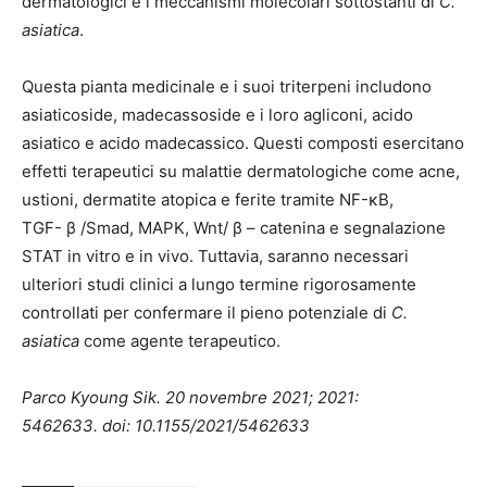
dermatologici e i meccanismi molecolari sottostanti di
C.
asiatica
.
Questa pianta medicinale e i suoi triterpeni includono
asiaticoside, madecassoside e i loro agliconi, acido
asiatico e acido madecassico. Questi composti esercitano
effetti terapeutici su malattie dermatologiche come acne,
ustioni, dermatite atopica e ferite tramite NF-κB,
TGF- β /Smad, MAPK, Wnt/ β – catenina e segnalazione
STAT in vitro e in vivo. Tuttavia, saranno necessari
ulteriori studi clinici a lungo termine rigorosamente
controllati per confermare il pieno potenziale di
C.
asiatica
come agente terapeutico.
Parco Kyoung Sik. 20 novembre 2021; 2021:
5462633. doi: 10.1155/2021/5462633