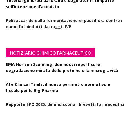
Tutorial generati dal brand e dagli utenti: l’impatto
sull’intenzione d’acquisto
Polisaccaride dalla fermentazione di passiflora contro i
danni fotoindotti dai raggi UVB
NOTIZIARIO CHIMICO FARMACEUTICO
EMA Horizon Scanning, due nuovi report sulla
degradazione mirata delle proteine e la microgravità
AI e Clinical Trials: il nuovo perimetro normativo e
fiscale per le Big Pharma
Rapporto EPO 2025, diminuiscono i brevetti farmaceutici