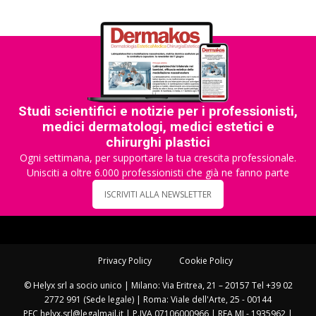
Studi scientifici e notizie per i professionisti,
medici dermatologi, medici estetici e
chirurghi plastici
Ogni settimana, per supportare la tua crescita professionale.
Unisciti a oltre 6.000 professionisti che già ne fanno parte
ISCRIVITI ALLA NEWSLETTER
Privacy Policy
Cookie Policy
© Helyx srl a socio unico | Milano: Via Eritrea, 21 – 20157 Tel +39 02
2772 991 (Sede legale) | Roma: Viale dell'Arte, 25 - 00144
PEC helyx.srl@legalmail.it | P.IVA 07106000966 | REA MI - 1935962 |