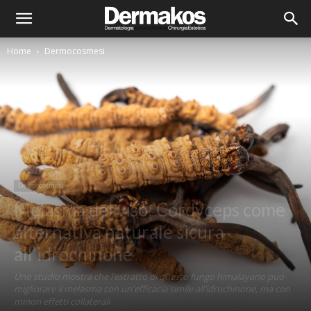
Home
Dermocosmesi
Dermocosmesi
Melasma del viso: Cordyceps come
alternativa naturale sicura
all’idrochinone
Uno studio mostra che l’estratto di questo fungo himalayano può
migliorare il melasma con un'efficacia simile all’idrochinone, ma con
minori effetti collaterali