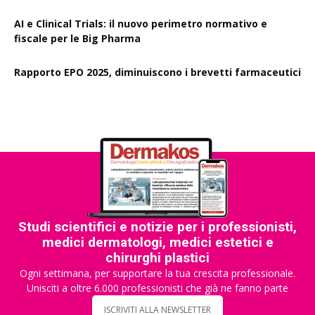
AI e Clinical Trials: il nuovo perimetro normativo e
fiscale per le Big Pharma
Rapporto EPO 2025, diminuiscono i brevetti farmaceutici
Studi scientifici e notizie per i professionisti,
medici dermatologi, medici estetici e
chirurghi plastici
Ogni settimana, per supportare la tua crescita professionale.
Unisciti a oltre 6.000 professionisti che già ne fanno parte
ISCRIVITI ALLA NEWSLETTER