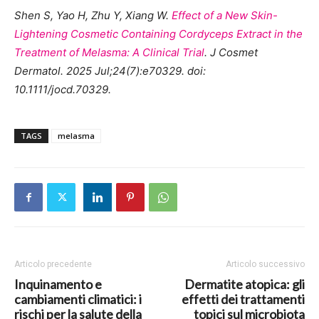
Shen S, Yao H, Zhu Y, Xiang W.
Effect of a New Skin-
Lightening Cosmetic Containing Cordyceps Extract in the
Treatment of Melasma: A Clinical Trial
. J Cosmet
Dermatol. 2025 Jul;24(7):e70329. doi:
10.1111/jocd.70329.
TAGS
melasma
Articolo precedente
Articolo successivo
Inquinamento e
Dermatite atopica: gli
cambiamenti climatici: i
effetti dei trattamenti
rischi per la salute della
topici sul microbiota