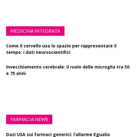
MEDICINA INTEGRATA
Come il cervello usa lo spazio per rappresentare il
tempo: i dati neuroscientifici
Invecchiamento cerebrale: il ruolo delle microglia tra 50
e 75 anni
Esercizio fisico intenso: benefici su diabete, demenza e
rischio cardiovascolare
FARMACIA NEWS
Dazi USA sui farmaci generici: l’allarme Egualia