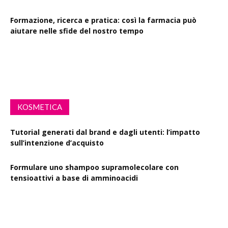
Formazione, ricerca e pratica: così la farmacia può
aiutare nelle sfide del nostro tempo
Drink Spiking: le farmacie scendono in campo per la
sensibilizzazione
KOSMETICA
Tutorial generati dal brand e dagli utenti: l’impatto
sull’intenzione d’acquisto
Formulare uno shampoo supramolecolare con
tensioattivi a base di amminoacidi
Resveratrolo: da antiossidante a segnale di longevità
cutanea