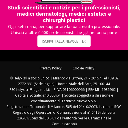
Studi scientifici e notizie per i professionisti,
medici dermatologi, medici estetici e
chirurghi plastici
Ogni settimana, per supportare la tua crescita professionale.
Unisciti a oltre 6.000 professionisti che già ne fanno parte
ISCRIVITI ALLA NEWSLETTER
Privacy Policy
Cookie Policy
© Helyx srl a socio unico | Milano: Via Eritrea, 21 – 20157 Tel +39 02
2772 991 (Sede legale) | Roma: Viale dell'Arte, 25 - 00144
PEC helyx.srl@legalmail.it | P.IVA 07106000966 | REA MI - 1935962 |
Capitale Sociale: €40.000 i.v. | Società soggetta a direzione e
coordinamento di Tecniche Nuove S.p.A.
Registrazione: Tribunale di Milano n. 585 del 21/10/2003. Iscritta al ROC
Registro degli Operatori di Comunicazione al n° 6419 (delibera
236/01/Cons del 30.6.01 dell’Autorità per le Garanzie nelle
Comunicazioni)