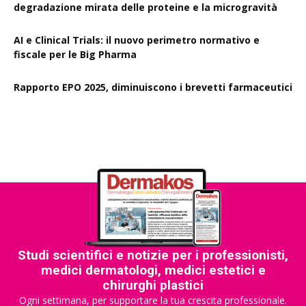
degradazione mirata delle proteine e la microgravità
AI e Clinical Trials: il nuovo perimetro normativo e
fiscale per le Big Pharma
Rapporto EPO 2025, diminuiscono i brevetti farmaceutici
Studi scientifici e notizie per i professionisti,
medici dermatologi, medici estetici e
chirurghi plastici
Ogni settimana, per supportare la tua crescita professionale.