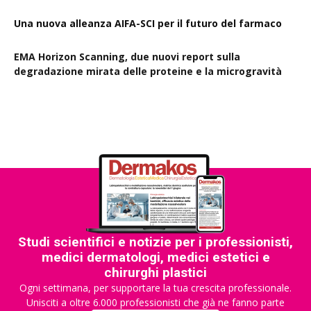
Una nuova alleanza AIFA-SCI per il futuro del farmaco
EMA Horizon Scanning, due nuovi report sulla
degradazione mirata delle proteine e la microgravità
Studi scientifici e notizie per i professionisti,
medici dermatologi, medici estetici e
chirurghi plastici
Ogni settimana, per supportare la tua crescita professionale.
Unisciti a oltre 6.000 professionisti che già ne fanno parte