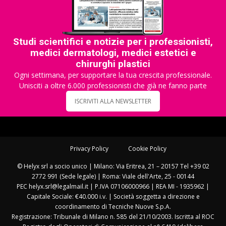
Studi scientifici e notizie per i professionisti,
medici dermatologi, medici estetici e
chirurghi plastici
Ogni settimana, per supportare la tua crescita professionale.
Unisciti a oltre 6.000 professionisti che già ne fanno parte
ISCRIVITI ALLA NEWSLETTER
Privacy Policy
Cookie Policy
© Helyx srl a socio unico | Milano: Via Eritrea, 21 – 20157 Tel +39 02
2772 991 (Sede legale) | Roma: Viale dell'Arte, 25 - 00144
PEC helyx.srl@legalmail.it | P.IVA 07106000966 | REA MI - 1935962 |
Capitale Sociale: €40.000 i.v. | Società soggetta a direzione e
coordinamento di Tecniche Nuove S.p.A.
Registrazione: Tribunale di Milano n. 585 del 21/10/2003. Iscritta al ROC