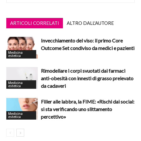
ARTICOLI CORRELATI
ALTRO DALL'AUTORE
Invecchiamento del viso: il primo Core
Outcome Set condiviso da medici e pazienti
Medicina
estetica
Rimodellare i corpi svuotati dai farmaci
anti-obesità con innesti di grasso prelevato
Medicina
da cadaveri
estetica
Filler alle labbra, la FIME: «Rischi dai social:
si sta verificando uno slittamento
Medicina
percettivo»
estetica