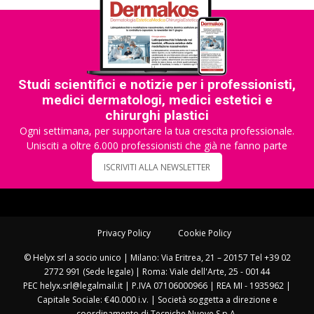
Studi scientifici e notizie per i professionisti,
medici dermatologi, medici estetici e
chirurghi plastici
Ogni settimana, per supportare la tua crescita professionale.
Unisciti a oltre 6.000 professionisti che già ne fanno parte
ISCRIVITI ALLA NEWSLETTER
Privacy Policy
Cookie Policy
© Helyx srl a socio unico | Milano: Via Eritrea, 21 – 20157 Tel +39 02
2772 991 (Sede legale) | Roma: Viale dell'Arte, 25 - 00144
PEC helyx.srl@legalmail.it | P.IVA 07106000966 | REA MI - 1935962 |
Capitale Sociale: €40.000 i.v. | Società soggetta a direzione e
coordinamento di Tecniche Nuove S.p.A.