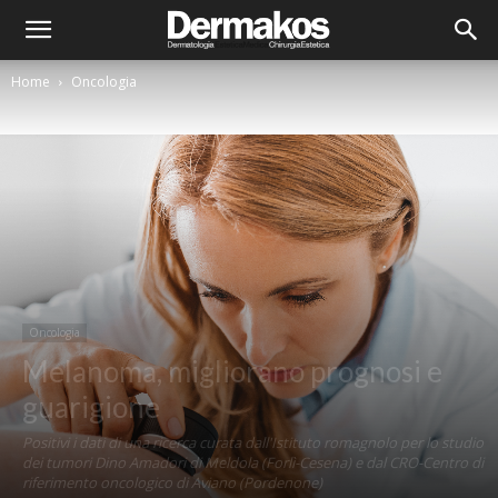
Home
Oncologia
Oncologia
Melanoma, migliorano prognosi e
guarigione
Positivi i dati di una ricerca curata dall'Istituto romagnolo per lo studio
dei tumori Dino Amadori di Meldola (Forlì-Cesena) e dal CRO-Centro di
riferimento oncologico di Aviano (Pordenone)