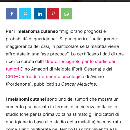
Di
Redazione
-
21 Gennaio 2026
Per il
melanoma cutaneo
“migliorano prognosi e
probabilità di guarigione”. Si può guarire “nella grande
maggioranza dei casi, in particolare se la malattia viene
affrontata in una fase precoce”. Lo certificano i dati di una
ricerca curata dall
‘Istituto romagnolo per lo studio dei
tumori
Dino Amadori di Meldola (Forlì-Cesena) e dal
CRO-Centro di riferimento oncologico
di Aviano
(Pordenone), pubblicati su
Cancer Medicine.
I
melanomi cutanei
sono uno dei tumori che mostra un
aumento più marcato in termini di incidenza in Italia: lo
studio (che per la prima volta ha stimato gli indicatori di
guarigione in base allo stadio della malattia) ha mostrato
come siano migliorate nel tempo la sopravvivenza e la