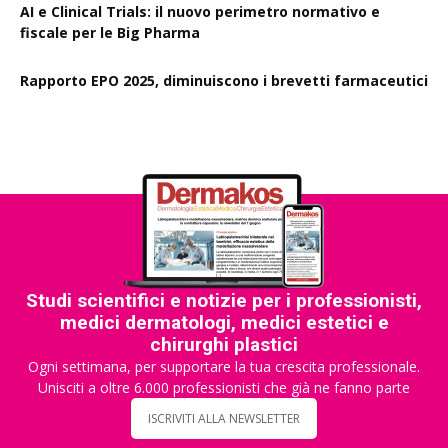
AI e Clinical Trials: il nuovo perimetro normativo e
fiscale per le Big Pharma
Rapporto EPO 2025, diminuiscono i brevetti farmaceutici
Studi scientifici e notizie per i professionisti,
medici dermatologi, medici estetici e
chirurghi plastici
Ogni settimana, per supportare la tua crescita professionale.
Unisciti a oltre 6.000 professionisti che già ne fanno parte
ISCRIVITI ALLA NEWSLETTER