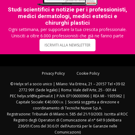
Studi scientifici e notizie per i professionisti,
medici dermatologi, medici estetici e
chirurghi plastici
Ogni settimana, per supportare la tua crescita professionale.
Unisciti a oltre 6.000 professionisti che già ne fanno parte
ISCRIVITI ALLA NEWSLETTER
Privacy Policy
Cookie Policy
© Helyx srl a socio unico | Milano: Via Eritrea, 21 – 20157 Tel +39 02
2772 991 (Sede legale) | Roma: Viale dell'Arte, 25 - 00144
PEC helyx.srl@legalmail.it | P.IVA 07106000966 | REA MI - 1935962 |
Capitale Sociale: €40.000 i.v. | Società soggetta a direzione e
coordinamento di Tecniche Nuove S.p.A.
Registrazione: Tribunale di Milano n. 585 del 21/10/2003. Iscritta al ROC
Registro degli Operatori di Comunicazione al n° 6419 (delibera
236/01/Cons del 30.6.01 dell’Autorità per le Garanzie nelle
Comunicazioni)