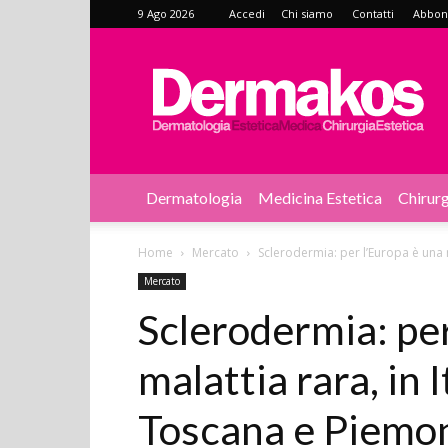
9 Ago 2026
Accedi
Chi siamo
Contatti
Abbonat
Dermakos
Dermatologia
Medicina Estetica
Chirurg
Home
Mercato
Sclerodermia: per l’Europa è una mal
Mercato
Sclerodermia: per
malattia rara, in I
Toscana e Piemo