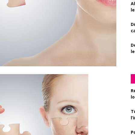
A
le
D
c
De
l
R
l
T
l
P