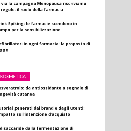
l via la campagna Menopausa riscriviamo
 regole: il ruolo della farmacia
rink Spiking: le farmacie scendono in
ampo per la sensibilizzazione
fibrillatori in ogni farmacia: la proposta di
egge
KOSMETICA
esveratrolo: da antiossidante a segnale di
ongevità cutanea
utorial generati dal brand e dagli utenti:
’impatto sull’intenzione d’acquisto
olisaccaride dalla fermentazione di