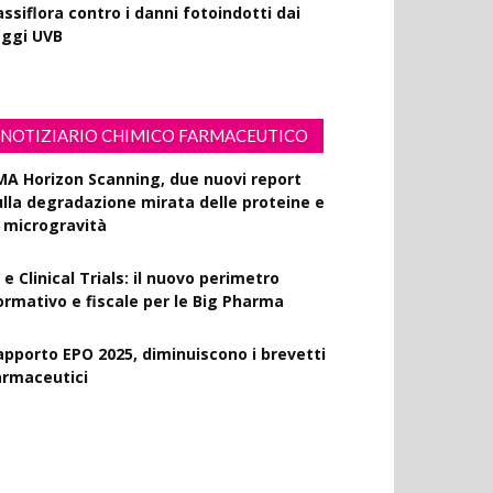
ssiflora contro i danni fotoindotti dai
aggi UVB
NOTIZIARIO CHIMICO FARMACEUTICO
MA Horizon Scanning, due nuovi report
ulla degradazione mirata delle proteine e
a microgravità
 e Clinical Trials: il nuovo perimetro
ormativo e fiscale per le Big Pharma
apporto EPO 2025, diminuiscono i brevetti
armaceutici