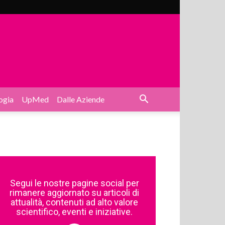
ogia
UpMed
Dalle Aziende
Segui le nostre pagine social per
rimanere aggiornato su articoli di
attualità, contenuti ad alto valore
scientifico, eventi e iniziative.