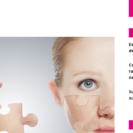
Es
d
C
r
n
S
su