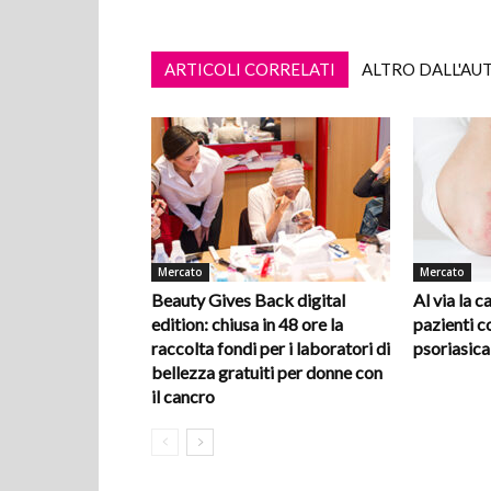
ARTICOLI CORRELATI
ALTRO DALL'AU
Mercato
Mercato
Beauty Gives Back digital
Al via la 
edition: chiusa in 48 ore la
pazienti co
raccolta fondi per i laboratori di
psoriasica
bellezza gratuiti per donne con
il cancro