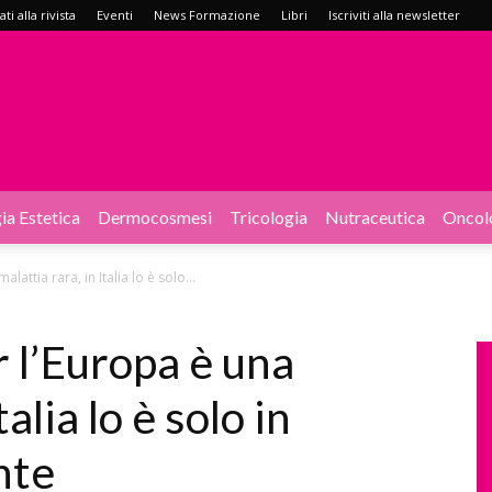
i alla rivista
Eventi
News Formazione
Libri
Iscriviti alla newsletter
ia Estetica
Dermocosmesi
Tricologia
Nutraceutica
Oncol
attia rara, in Italia lo è solo...
 l’Europa è una
talia lo è solo in
nte