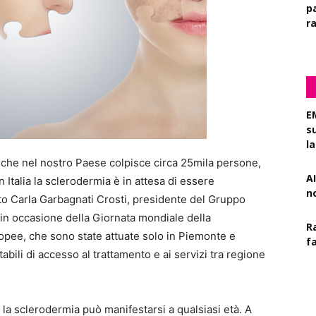
pa
r
E
s
l
che nel nostro Paese colpisce circa 25mila persone,
AI
 Italia la sclerodermia è in attesa di essere
n
to Carla Garbagnati Crosti, presidente del Gruppo
), in occasione della Giornata mondiale della
R
ropee, che sono state attuate solo in Piemonte e
f
ili di accesso al trattamento e ai servizi tra regione
la sclerodermia può manifestarsi a qualsiasi età. A