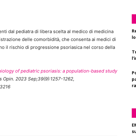
R
nti dal pediatra di libera scelta al medico di medicina
l
istrazione delle comorbidità, che consenta ai medici di
mo il rischio di progressione psoriasica nel corso della
T
l
ology of pediatric psoriasis: a population-based study
P
 Opin. 2023 Sep;39(9):1257-1262,
pa
r
43216
E
s