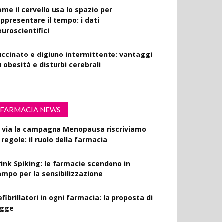
ome il cervello usa lo spazio per
appresentare il tempo: i dati
euroscientifici
uccinato e digiuno intermittente: vantaggi
 obesità e disturbi cerebrali
FARMACIA NEWS
l via la campagna Menopausa riscriviamo
 regole: il ruolo della farmacia
rink Spiking: le farmacie scendono in
ampo per la sensibilizzazione
fibrillatori in ogni farmacia: la proposta di
egge