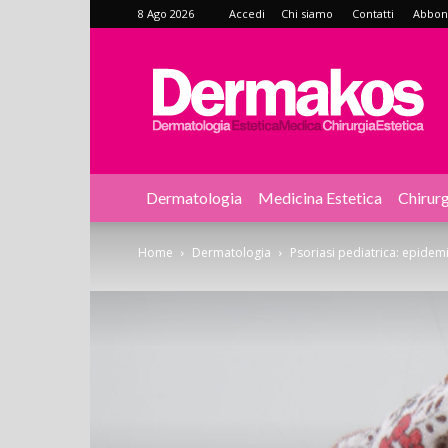
8 Ago 2026
Accedi
Chi siamo
Contatti
Abbonat
Dermakos
Dermatologia
Medicina Estetica
Chirurg
Home
Dermatologia
Psoriasi pediatrica: epidem