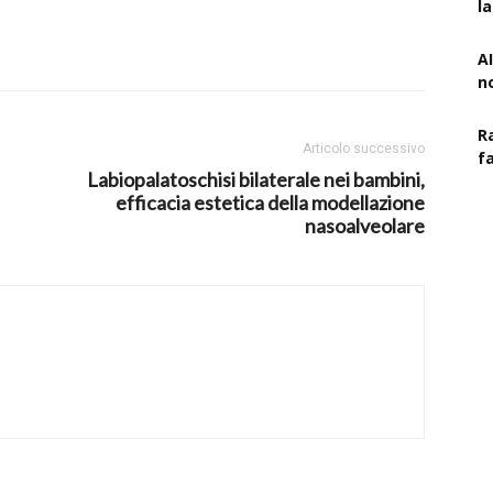
l
AI
n
R
Articolo successivo
f
Labiopalatoschisi bilaterale nei bambini,
efficacia estetica della modellazione
nasoalveolare