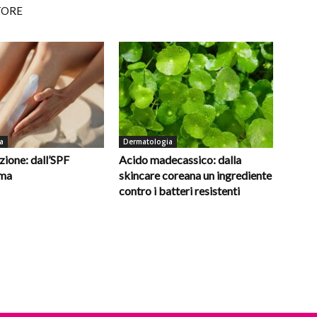
TORE
a
Dermatologia
ione: dall’SPF
Acido madecassico: dalla
oma
skincare coreana un ingrediente
contro i batteri resistenti