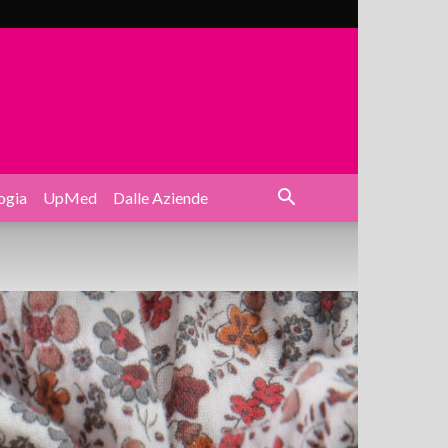
ogia
UpMed
Dalle Aziende