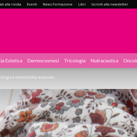
i alla rivista
Eventi
News Formazione
Libri
Iscriviti alla newsletter
ia Estetica
Dermocosmesi
Tricologia
Nutraceutica
Oncol
iologia e comorbidità associate