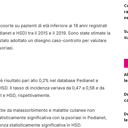
C
r
n
oorte su pazienti di età inferiore ai 18 anni registrati
S
dianet e HSD) tra il 2015 e il 2019. Sono state stimate la
su
 stato adottato un disegno caso-controllo per valutare
oriasi.
A
 è risultato pari allo 0,2% nel database Pedianet e
le
HSD. Il tasso di incidenza variava da 0,47 a 0,58 e da
D
et e HSD, rispettivamente.
c
ttie da malassorbimento e malattie cutanee non
De
tisticamente significativa con la psoriasi in Pedianet,
l
enza statisticamente significativa in HSD.