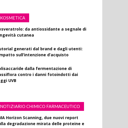
KOSMETICA
esveratrolo: da antiossidante a segnale di
ongevità cutanea
utorial generati dal brand e dagli utenti:
’impatto sull’intenzione d’acquisto
olisaccaride dalla fermentazione di
ssiflora contro i danni fotoindotti dai
aggi UVB
NOTIZIARIO CHIMICO FARMACEUTICO
MA Horizon Scanning, due nuovi report
ulla degradazione mirata delle proteine e