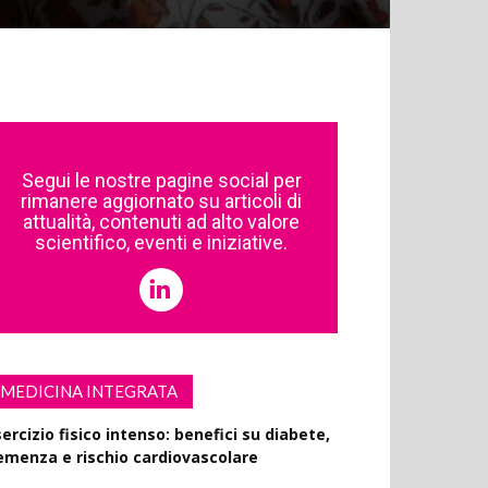
Segui le nostre pagine social per
rimanere aggiornato su articoli di
attualità, contenuti ad alto valore
scientifico, eventi e iniziative.
MEDICINA INTEGRATA
ercizio fisico intenso: benefici su diabete,
emenza e rischio cardiovascolare