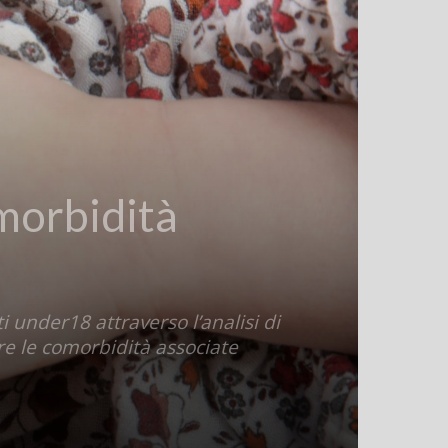
omorbidità
i under18 attraverso l’analisi di
re le comorbidità associate