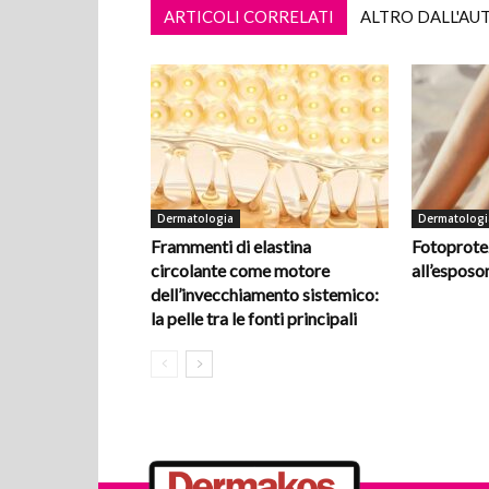
ARTICOLI CORRELATI
ALTRO DALL'AU
Dermatologia
Dermatologi
Frammenti di elastina
Fotoprotez
circolante come motore
all’espos
dell’invecchiamento sistemico:
la pelle tra le fonti principali