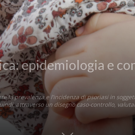
rica: epidemiologia e c
e la prevalenza e l’incidenza di psoriasi in soggett
indi, attraverso un disegno caso-controllo, valuta