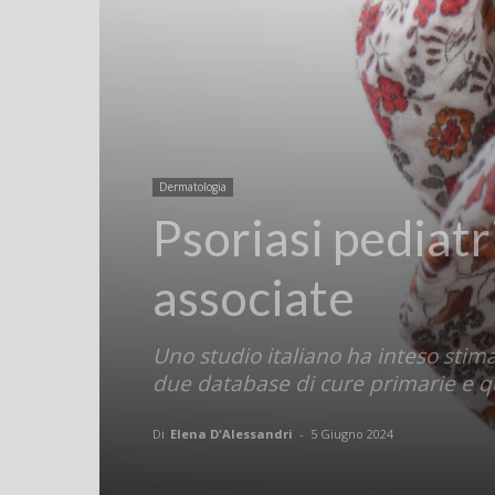
Dermatologia
Psoriasi pediat
associate
Uno studio italiano ha inteso stimar
due database di cure primarie e qu
Di
Elena D'Alessandri
-
5 Giugno 2024