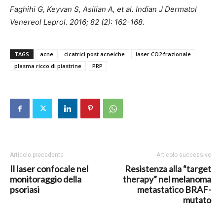
Faghihi G, Keyvan S, Asilian A, et al. Indian J Dermatol
Venereol Leprol. 2016; 82 (2): 162-168.
TAGS
acne
cicatrici post acneiche
laser CO2 frazionale
plasma ricco di piastrine
PRP
Articolo precedente
Articolo successivo
Il laser confocale nel
Resistenza alla “target
monitoraggio della
therapy” nel melanoma
psoriasi
metastatico BRAF-
mutato