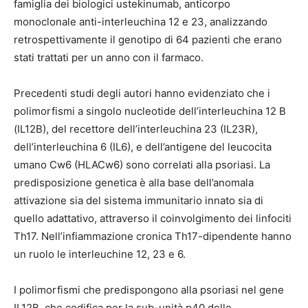
famiglia dei biologici ustekinumab, anticorpo
monoclonale anti-interleuchina 12 e 23, analizzando
retrospettivamente il genotipo di 64 pazienti che erano
stati trattati per un anno con il farmaco.
Precedenti studi degli autori hanno evidenziato che i
polimorfismi a singolo nucleotide dell’interleuchina 12 B
(IL12B), del recettore dell’interleuchina 23 (IL23R),
dell’interleuchina 6 (IL6), e dell’antigene del leucocita
umano Cw6 (HLACw6) sono correlati alla psoriasi. La
predisposizione genetica è alla base dell’anomala
attivazione sia del sistema immunitario innato sia di
quello adattativo, attraverso il coinvolgimento dei linfociti
Th17. Nell’infiammazione cronica Th17-dipendente hanno
un ruolo le interleuchine 12, 23 e 6.
I polimorfismi che predispongono alla psoriasi nel gene
IL12B, che codifica per la sub-unità p40 delle