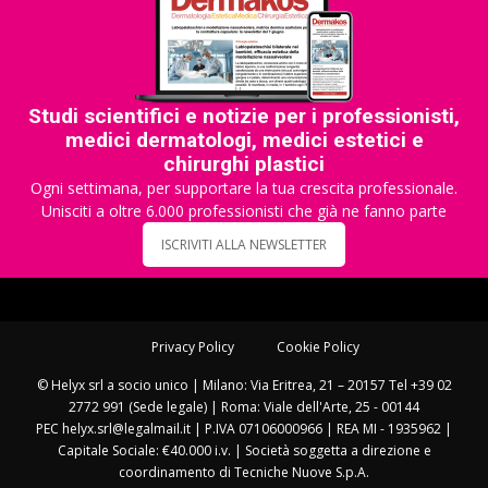
Studi scientifici e notizie per i professionisti,
medici dermatologi, medici estetici e
chirurghi plastici
Ogni settimana, per supportare la tua crescita professionale.
Unisciti a oltre 6.000 professionisti che già ne fanno parte
ISCRIVITI ALLA NEWSLETTER
Privacy Policy
Cookie Policy
© Helyx srl a socio unico | Milano: Via Eritrea, 21 – 20157 Tel +39 02
2772 991 (Sede legale) | Roma: Viale dell'Arte, 25 - 00144
PEC helyx.srl@legalmail.it | P.IVA 07106000966 | REA MI - 1935962 |
Capitale Sociale: €40.000 i.v. | Società soggetta a direzione e
coordinamento di Tecniche Nuove S.p.A.