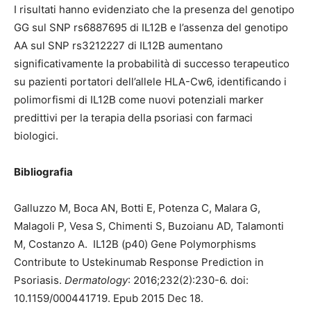
I risultati hanno evidenziato che la presenza del genotipo
GG sul SNP rs6887695 di IL12B e l’assenza del genotipo
AA sul SNP rs3212227 di IL12B aumentano
significativamente la probabilità di successo terapeutico
su pazienti portatori dell’allele HLA-Cw6, identificando i
polimorfismi di IL12B come nuovi potenziali marker
predittivi per la terapia della psoriasi con farmaci
biologici.
Bibliografia
Galluzzo M, Boca AN, Botti E, Potenza C, Malara G,
Malagoli P, Vesa S, Chimenti S, Buzoianu AD, Talamonti
M, Costanzo A. IL12B (p40) Gene Polymorphisms
Contribute to Ustekinumab Response Prediction in
Psoriasis.
Dermatology
: 2016;232(2):230-6. doi:
10.1159/000441719. Epub 2015 Dec 18.