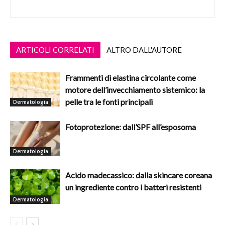
ARTICOLI CORRELATI
ALTRO DALL'AUTORE
Frammenti di elastina circolante come
motore dell’invecchiamento sistemico: la
pelle tra le fonti principali
Dermatologia
Fotoprotezione: dall’SPF all’esposoma
Dermatologia
Acido madecassico: dalla skincare coreana
un ingrediente contro i batteri resistenti
Dermatologia