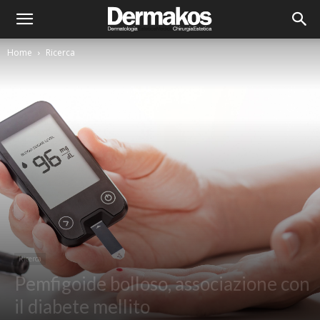
Home
Ricerca
Ricerca
Pemfigoide bolloso, associazione con
il diabete mellito