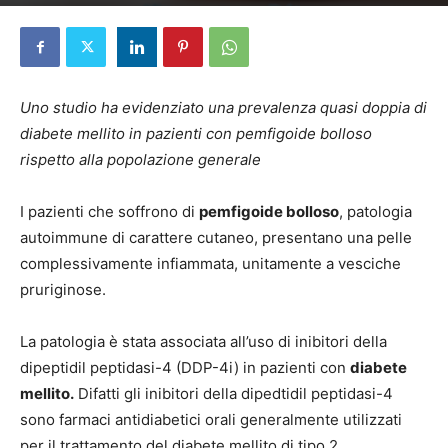
Di
Elena D'Alessandri
-
26 Gennaio 2024
Uno studio ha evidenziato una prevalenza quasi doppia di
diabete mellito in pazienti con pemfigoide bolloso
rispetto alla popolazione generale
I pazienti che soffrono di
pemfigoide bolloso
, patologia
autoimmune di carattere cutaneo, presentano una pelle
complessivamente infiammata, unitamente a vesciche
pruriginose.
La patologia è stata associata all’uso di inibitori della
dipeptidil peptidasi-4 (DDP-4i) in pazienti con
diabete
mellito.
Difatti gli inibitori della dipedtidil peptidasi-4
sono farmaci antidiabetici orali generalmente utilizzati
per il trattamento del diabete mellito di tipo 2.