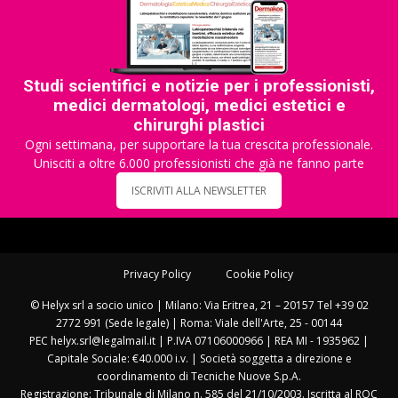
Studi scientifici e notizie per i professionisti,
medici dermatologi, medici estetici e
chirurghi plastici
Ogni settimana, per supportare la tua crescita professionale.
Unisciti a oltre 6.000 professionisti che già ne fanno parte
ISCRIVITI ALLA NEWSLETTER
Privacy Policy
Cookie Policy
© Helyx srl a socio unico | Milano: Via Eritrea, 21 – 20157 Tel +39 02
2772 991 (Sede legale) | Roma: Viale dell'Arte, 25 - 00144
PEC helyx.srl@legalmail.it | P.IVA 07106000966 | REA MI - 1935962 |
Capitale Sociale: €40.000 i.v. | Società soggetta a direzione e
coordinamento di Tecniche Nuove S.p.A.
Registrazione: Tribunale di Milano n. 585 del 21/10/2003. Iscritta al ROC