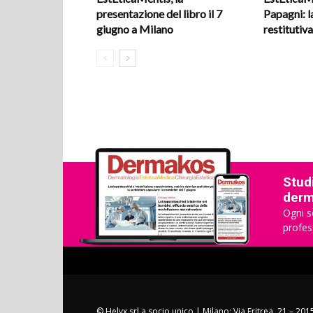
presentazione del libro il 7
Papagni: l
giugno a Milano
restitutiv
Studi
derma
Ogni s
profes
© Helyx srl a socio unico | Milano: Via Eritrea, 21 – 20