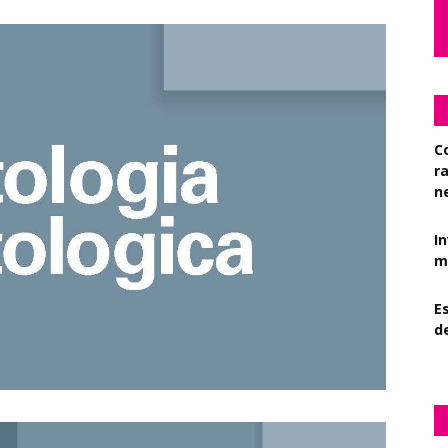
C
r
n
I
mi
Es
d