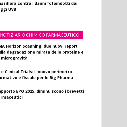
ssiflora contro i danni fotoindotti dai
aggi UVB
NOTIZIARIO CHIMICO FARMACEUTICO
MA Horizon Scanning, due nuovi report
ulla degradazione mirata delle proteine e
a microgravità
 e Clinical Trials: il nuovo perimetro
ormativo e fiscale per le Big Pharma
apporto EPO 2025, diminuiscono i brevetti
armaceutici