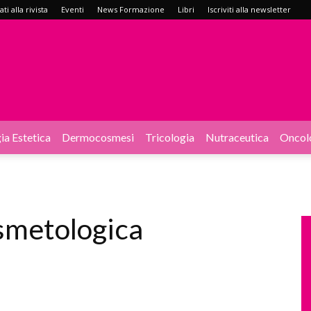
i alla rivista
Eventi
News Formazione
Libri
Iscriviti alla newsletter
ia Estetica
Dermocosmesi
Tricologia
Nutraceutica
Oncol
smetologica