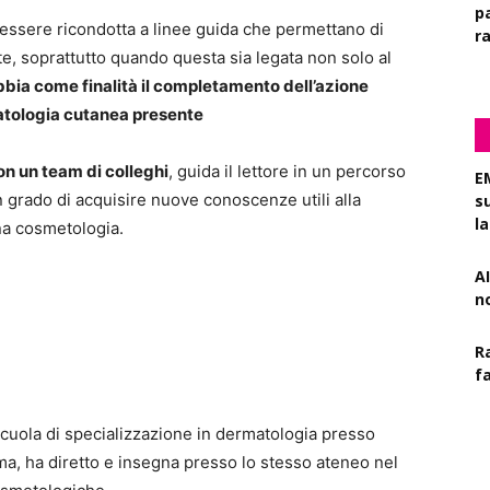
pa
 essere ricondotta a linee guida che permettano di
r
e, soprattutto quando questa sia legata non solo al
bia come finalità il completamento dell’azione
atologia cutanea presente
n un team di colleghi
, guida il lettore in un percorso
E
in grado di acquisire nuove conoscenze utili alla
s
l
na cosmetologia.
AI
n
R
f
cuola di specializzazione in dermatologia presso
ma, ha diretto e insegna presso lo stesso ateneo nel