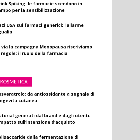
rink Spiking: le farmacie scendono in
ampo per la sensibilizzazione
azi USA sui farmaci generici: l’allarme
gualia
l via la campagna Menopausa riscriviamo
 regole: il ruolo della farmacia
KOSMETICA
esveratrolo: da antiossidante a segnale di
ongevità cutanea
utorial generati dal brand e dagli utenti:
’impatto sull’intenzione d’acquisto
olisaccaride dalla fermentazione di