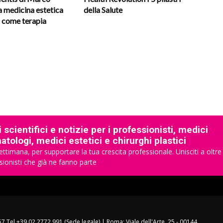
a medicina estetica
della Salute
a come terapia
 scientifici e notizie per i professionisti, medici
tologi, medici estetici e chirurghi plastici
ettimana, per supportare la tua crescita professionale. Unisciti a oltre
sionisti che già ne fanno parte
157 Tel +39 02 2772 991 (Sede legale) | Roma: Viale dell'Arte, 25 - 00144