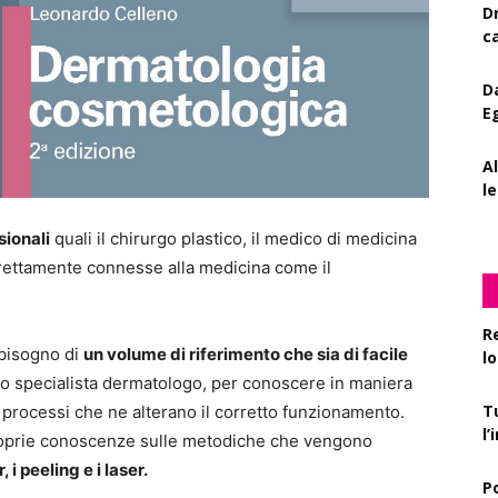
D
c
D
E
A
le
sionali
quali il chirurgo plastico, il medico di medicina
 strettamente connesse alla medicina come il
R
 bisogno di
un volume di riferimento che sia di facile
l
allo specialista dermatologo, per conoscere in maniera
T
i processi che ne alterano il corretto funzionamento.
l
roprie conoscenze sulle metodiche che vengono
r, i peeling e i laser.
P