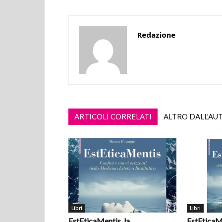
Redazione
ARTICOLI CORRELATI
ALTRO DALL'AU
Libri
Libri
EstEticaMentis, la
EstEticaM