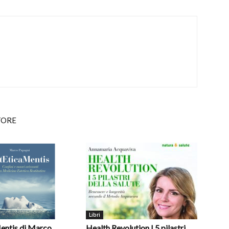
TORE
Libri
entis di Marco
Health Revolution I 5 pilastri