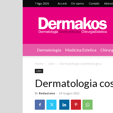
7 Ago 2026
Accedi
Chi siamo
Contatti
Abbonat
Dermakos
Dermatologia
Medicina Estetica
Chirurg
Home
Libri
Dermatologia cosmetologica
Libri
Dermatologia co
Di
Redazione
-
24 Giugno 2022