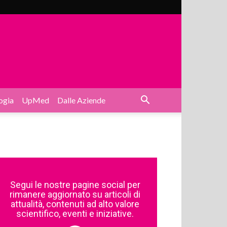
ogia
UpMed
Dalle Aziende
Segui le nostre pagine social per
rimanere aggiornato su articoli di
attualità, contenuti ad alto valore
scientifico, eventi e iniziative.