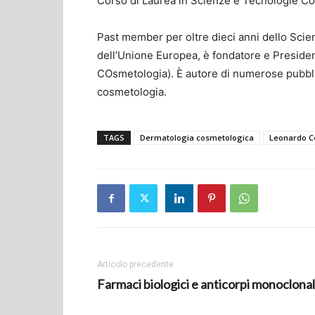
Corso di Laurea in Scienze e Tecnologie C
Past member per oltre dieci anni dello Sci
dell’Unione Europea, è fondatore e Presiden
COsmetologia). È autore di numerose pubbli
cosmetologia.
TAGS
Dermatologia cosmetologica
Leonardo C
Articolo precedente
Farmaci biologici e anticorpi monoclonal