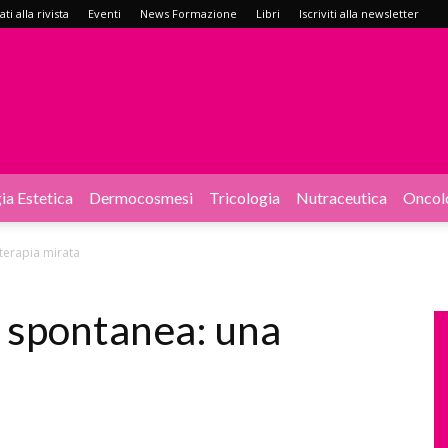
i alla rivista
Eventi
News Formazione
Libri
Iscriviti alla newsletter
ia Estetica
Dermocosmesi
Tricologia
Nutraceutica
Oncol
terapia mirata
a spontanea: una