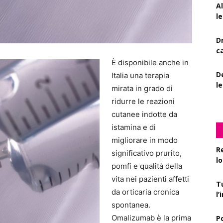
A
le
D
c
È disponibile anche in
De
Italia una terapia
l
mirata in grado di
ridurre le reazioni
cutanee indotte da
istamina e di
migliorare in modo
R
significativo prurito,
l
pomfi e qualità della
vita nei pazienti affetti
T
da orticaria cronica
l
spontanea.
Omalizumab è la prima
P