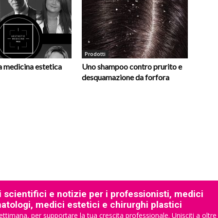
Prodotti
la medicina estetica
Uno shampoo contro prurito e
desquamazione da forfora
 scientifici e notizie per i professionisti, medici
tologi, medici estetici e chirurghi plastici
ettimana, per supportare la tua crescita professionale. Unisciti a oltre