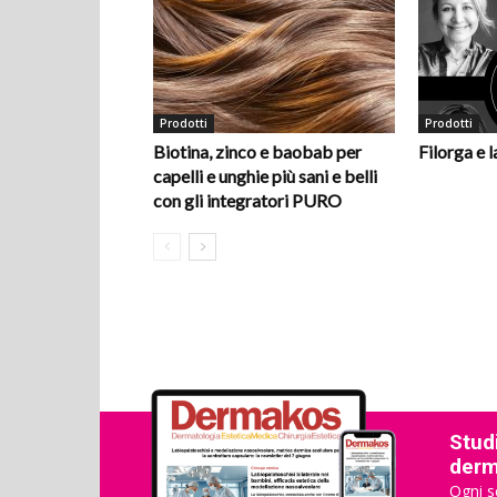
Prodotti
Prodotti
Biotina, zinco e baobab per
Filorga e 
capelli e unghie più sani e belli
con gli integratori PURO
Studi
derma
Ogni s