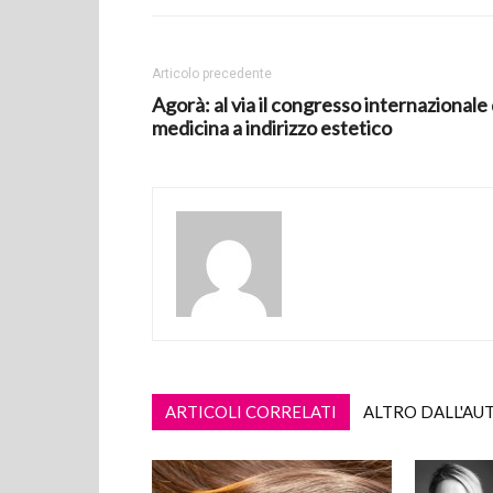
Articolo precedente
Agorà: al via il congresso internazionale 
medicina a indirizzo estetico
ARTICOLI CORRELATI
ALTRO DALL'AU