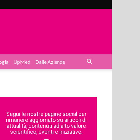
ogia
UpMed
Dalle Aziende
Segui le nostre pagine social per
rimanere aggiornato su articoli di
attualità, contenuti ad alto valore
scientifico, eventi e iniziative.