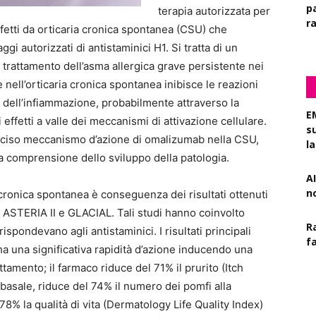
pa
terapia autorizzata per
r
affetti da orticaria cronica spontanea (CSU) che
i autorizzati di antistaminici H1. Si tratta di un
 trattamento dell’asma allergica grave persistente nei
e nell’orticaria cronica spontanea inibisce le reazioni
i dell’infiammazione, probabilmente attraverso la
E
i effetti a valle dei meccanismi di attivazione cellulare.
s
preciso meccanismo d’azione di omalizumab nella CSU,
l
 comprensione dello sviluppo della patologia.
AI
n
cronica spontanea è conseguenza dei risultati ottenuti
 I, ASTERIA II e GLACIAL. Tali studi hanno coinvolto
R
ispondevano agli antistaminici. I risultati principali
f
una significativa rapidità d’azione inducendo una
ttamento; il farmaco riduce del 71% il prurito (Itch
 basale, riduce del 74% il numero dei pomfi alla
 78% la qualità di vita (Dermatology Life Quality Index)