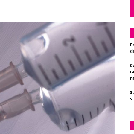
Es
d
C
r
n
S
su