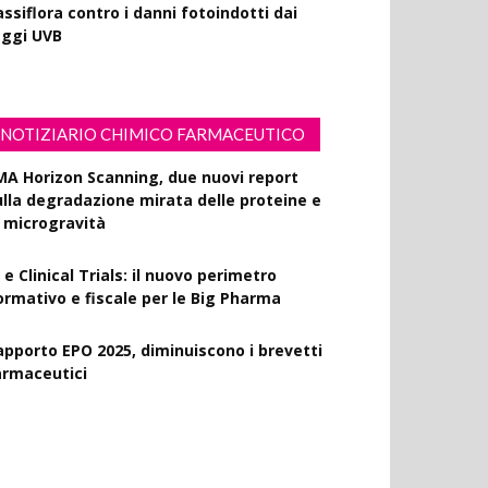
ssiflora contro i danni fotoindotti dai
aggi UVB
NOTIZIARIO CHIMICO FARMACEUTICO
MA Horizon Scanning, due nuovi report
ulla degradazione mirata delle proteine e
a microgravità
 e Clinical Trials: il nuovo perimetro
ormativo e fiscale per le Big Pharma
apporto EPO 2025, diminuiscono i brevetti
armaceutici