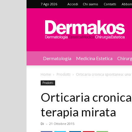
7 Ago 2026
Accedi
Chi siamo
Contatti
Abbonat
Dermakos
Dermatologia
Medicina Estetica
Chirurg
Home
Prodotti
Orticaria cronica spontanea: una 
Prodotti
Orticaria cronic
terapia mirata
Di
-
21 Ottobre 2015