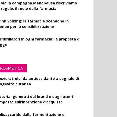
l via la campagna Menopausa riscriviamo
 regole: il ruolo della farmacia
rink Spiking: le farmacie scendono in
ampo per la sensibilizzazione
fibrillatori in ogni farmacia: la proposta di
egge
KOSMETICA
esveratrolo: da antiossidante a segnale di
ongevità cutanea
utorial generati dal brand e dagli utenti:
’impatto sull’intenzione d’acquisto
olisaccaride dalla fermentazione di