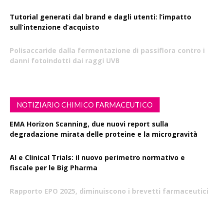
Tutorial generati dal brand e dagli utenti: l’impatto
sull’intenzione d’acquisto
Polisaccaride dalla fermentazione di passiflora contro i
danni fotoindotti dai raggi UVB
NOTIZIARIO CHIMICO FARMACEUTICO
EMA Horizon Scanning, due nuovi report sulla
degradazione mirata delle proteine e la microgravità
AI e Clinical Trials: il nuovo perimetro normativo e
fiscale per le Big Pharma
Rapporto EPO 2025, diminuiscono i brevetti farmaceutici