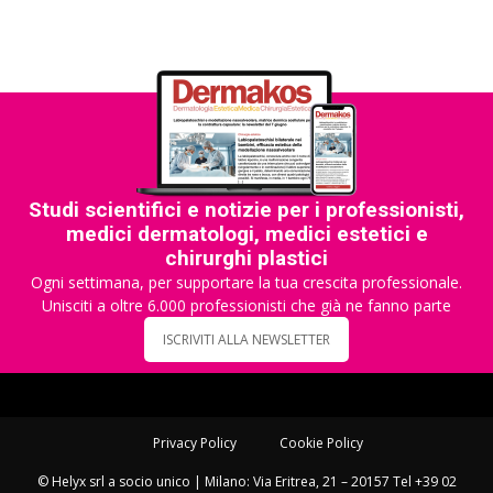
Studi scientifici e notizie per i professionisti,
medici dermatologi, medici estetici e
chirurghi plastici
Ogni settimana, per supportare la tua crescita professionale.
Unisciti a oltre 6.000 professionisti che già ne fanno parte
ISCRIVITI ALLA NEWSLETTER
Privacy Policy
Cookie Policy
© Helyx srl a socio unico | Milano: Via Eritrea, 21 – 20157 Tel +39 02