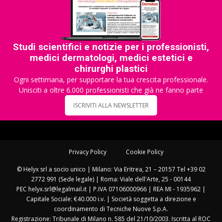
Studi scientifici e notizie per i professionisti,
medici dermatologi, medici estetici e
chirurghi plastici
Ogni settimana, per supportare la tua crescita professionale.
Unisciti a oltre 6.000 professionisti che già ne fanno parte
ISCRIVITI ALLA NEWSLETTER
Privacy Policy
Cookie Policy
© Helyx srl a socio unico | Milano: Via Eritrea, 21 – 20157 Tel +39 02
2772 991 (Sede legale) | Roma: Viale dell'Arte, 25 - 00144
PEC helyx.srl@legalmail.it | P.IVA 07106000966 | REA MI - 1935962 |
Capitale Sociale: €40.000 i.v. | Società soggetta a direzione e
coordinamento di Tecniche Nuove S.p.A.
Registrazione: Tribunale di Milano n. 585 del 21/10/2003. Iscritta al ROC