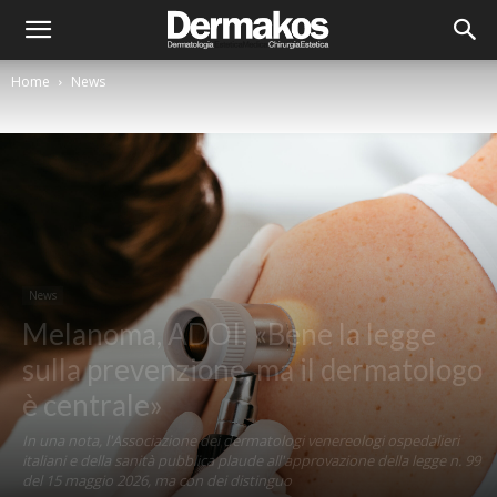
Home
News
News
Melanoma, ADOI: «Bene la legge
sulla prevenzione, ma il dermatologo
è centrale»
In una nota, l'Associazione dei dermatologi venereologi ospedalieri
italiani e della sanità pubblica plaude all'approvazione della legge n. 99
del 15 maggio 2026, ma con dei distinguo