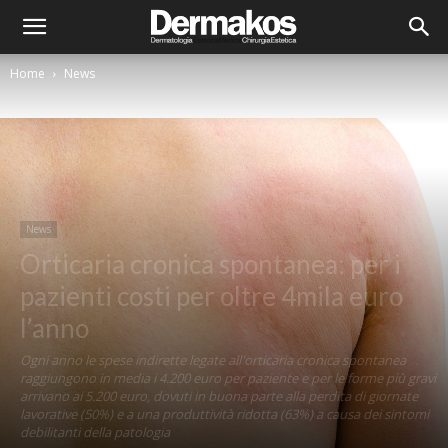
Home
News
News
Orticaria cronica spontanea: per i
pazienti costi per oltre 4mila euro
l’anno
Ogni anno le spese indirette legate all'orticaria cronica spontanea
raggiungono in media i 4.200 euro per paziente e per le forme più gravi
arrivano ai 5.200 euro, dovuti in buona parte alla perdita di giornate
lavorative (50%) e a una produttività ridotta (63%) a causa dei sintomi
debilitanti della patologia