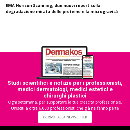
EMA Horizon Scanning, due nuovi report sulla
degradazione mirata delle proteine e la microgravità
Studi scientifici e notizie per i professionisti,
medici dermatologi, medici estetici e
chirurghi plastici
Ogni settimana, per supportare la tua crescita professionale.
Unisciti a oltre 6.000 professionisti che già ne fanno parte
ISCRIVITI ALLA NEWSLETTER