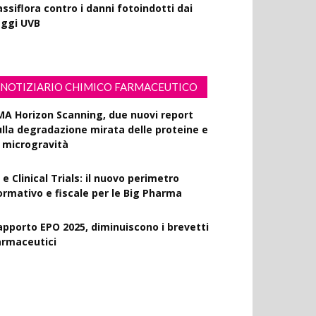
ssiflora contro i danni fotoindotti dai
aggi UVB
NOTIZIARIO CHIMICO FARMACEUTICO
MA Horizon Scanning, due nuovi report
ulla degradazione mirata delle proteine e
a microgravità
 e Clinical Trials: il nuovo perimetro
ormativo e fiscale per le Big Pharma
apporto EPO 2025, diminuiscono i brevetti
armaceutici