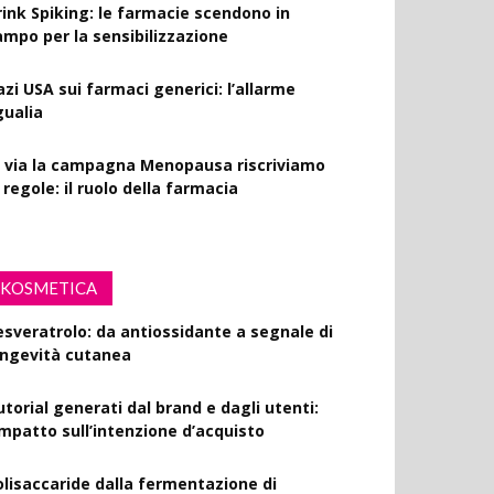
rink Spiking: le farmacie scendono in
ampo per la sensibilizzazione
azi USA sui farmaci generici: l’allarme
gualia
l via la campagna Menopausa riscriviamo
 regole: il ruolo della farmacia
KOSMETICA
esveratrolo: da antiossidante a segnale di
ongevità cutanea
utorial generati dal brand e dagli utenti:
’impatto sull’intenzione d’acquisto
olisaccaride dalla fermentazione di