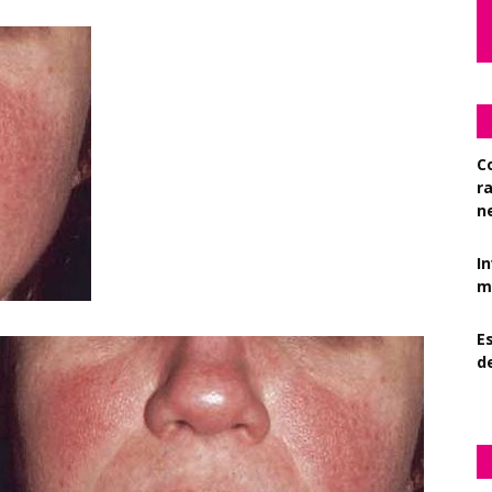
C
r
n
I
mi
Es
d