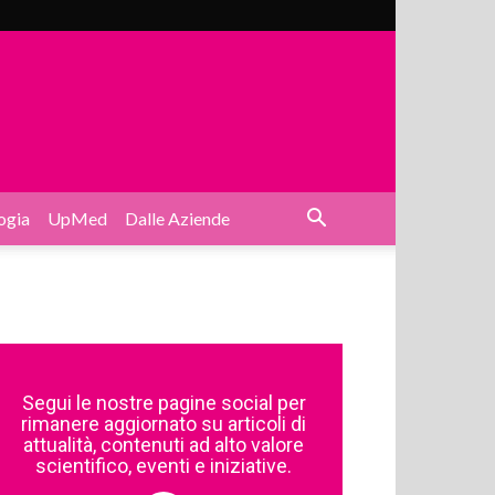
ogia
UpMed
Dalle Aziende
Segui le nostre pagine social per
rimanere aggiornato su articoli di
attualità, contenuti ad alto valore
scientifico, eventi e iniziative.