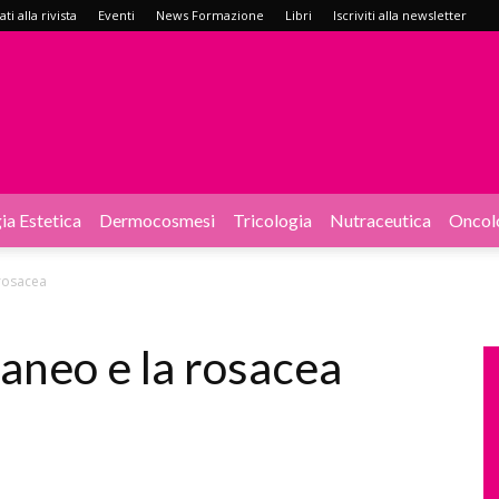
i alla rivista
Eventi
News Formazione
Libri
Iscriviti alla newsletter
ia Estetica
Dermocosmesi
Tricologia
Nutraceutica
Oncol
 rosacea
aneo e la rosacea