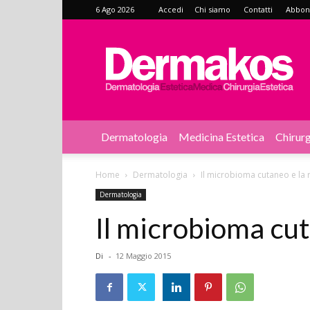
6 Ago 2026
Accedi
Chi siamo
Contatti
Abbonat
Dermakos
Dermatologia
Medicina Estetica
Chirurg
Home
Dermatologia
Il microbioma cutaneo e la
Dermatologia
Il microbioma cut
Di
-
12 Maggio 2015