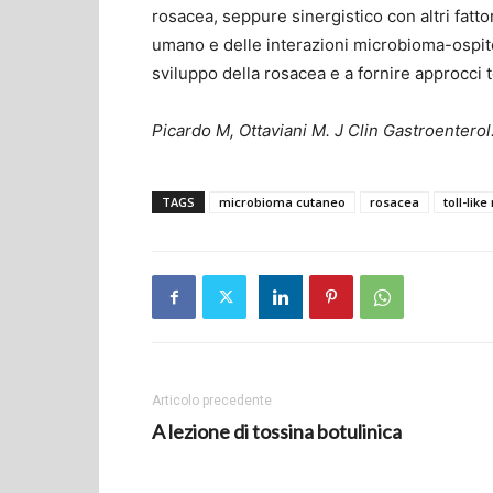
rosacea, seppure sinergistico con altri fat
umano e delle interazioni microbioma-ospite 
sviluppo della rosacea e a fornire approcci t
Picardo M, Ottaviani M. J Clin Gastroenterol
TAGS
microbioma cutaneo
rosacea
toll-like
Articolo precedente
A lezione di tossina botulinica