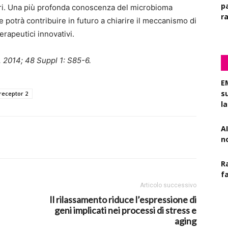
pa
tori. Una più profonda conoscenza del microbioma
r
potrà contribuire in futuro a chiarire il meccanismo di
erapeutici innovativi.
. 2014; 48 Suppl 1: S85-6.
E
s
 receptor 2
l
AI
n
R
f
Articolo successivo
Il rilassamento riduce l’espressione di
geni implicati nei processi di stress e
aging