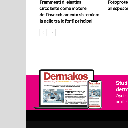
Frammenti di elastina
Fotoprotez
circolante come motore
all’espos
dell’invecchiamento sistemico:
la pelle tra le fonti principali
Studi
derma
Ogni s
profes