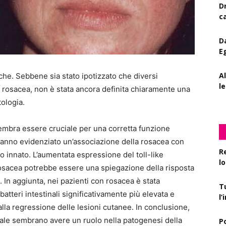
D
c
D
E
A
iche. Sebbene sia stato ipotizzato che diversi
le
 rosacea, non è stata ancora definita chiaramente una
tologia.
mbra essere cruciale per una corretta funzione
i hanno evidenziato un’associazione della rosacea con
R
o innato. L’aumentata espressione del toll-like
l
a rosacea potrebbe essere una spiegazione della risposta
i. In aggiunta, nei pazienti con rosacea è stata
T
batteri intestinali significativamente più elevata e
l
 alla regressione delle lesioni cutanee. In conclusione,
inale sembrano avere un ruolo nella patogenesi della
P