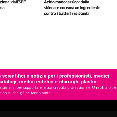
ione: dall’SPF
Acido madecassico: dalla
oma
skincare coreana un ingrediente
contro i batteri resistenti
 scientifici e notizie per i professionisti, medici
tologi, medici estetici e chirurghi plastici
ettimana, per supportare la tua crescita professionale. Unisciti a oltre
sionisti che già ne fanno parte