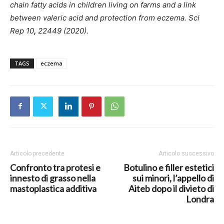
chain fatty acids in children living on farms and a link
between valeric acid and protection from eczema. Sci
Rep 10
,
22449 (2020).
TAGS
eczema
Articolo precedente
Articolo successivo
Confronto tra protesi e
Botulino e filler estetici
innesto di grasso nella
sui minori, l’appello di
mastoplastica additiva
Aiteb dopo il divieto di
Londra