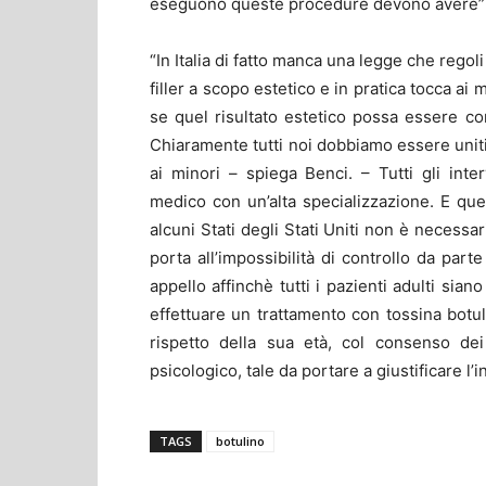
eseguono queste procedure devono avere” 
“In Italia di fatto manca una legge che regoli e
filler a scopo estetico e in pratica tocca ai
se quel risultato estetico possa essere 
Chiaramente tutti noi dobbiamo essere uniti 
ai minori – spiega Benci. – Tutti gli int
medico con un’alta specializzazione. E que
alcuni Stati degli Stati Uniti non è necessar
porta all’impossibilità di controllo da part
appello affinchè tutti i pazienti adulti sia
effettuare un trattamento con tossina botuli
rispetto della sua età, col consenso de
psicologico, tale da portare a giustificare l’i
TAGS
botulino