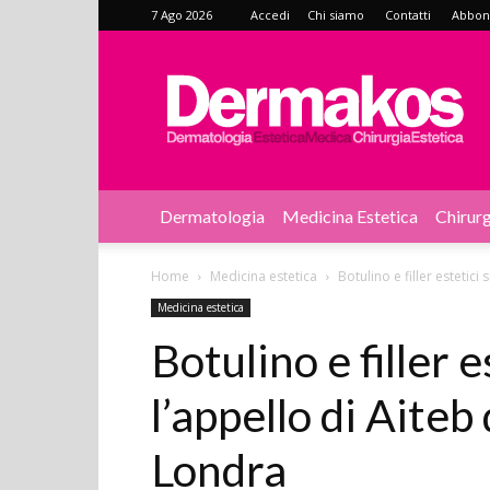
7 Ago 2026
Accedi
Chi siamo
Contatti
Abbonat
Dermakos
Dermatologia
Medicina Estetica
Chirurg
Home
Medicina estetica
Botulino e filler estetici 
Medicina estetica
Botulino e filler e
l’appello di Aiteb 
Londra