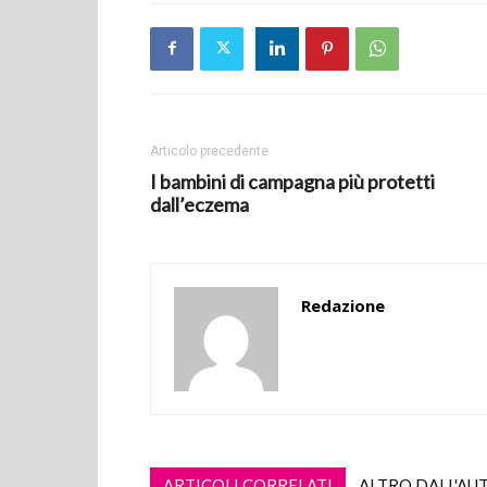
Articolo precedente
I bambini di campagna più protetti
dall’eczema
Redazione
ARTICOLI CORRELATI
ALTRO DALL'AU