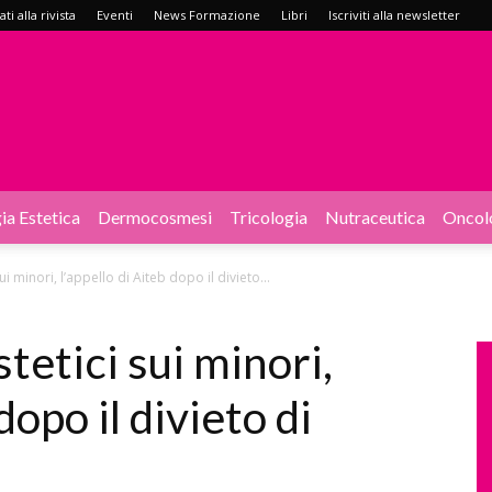
i alla rivista
Eventi
News Formazione
Libri
Iscriviti alla newsletter
ia Estetica
Dermocosmesi
Tricologia
Nutraceutica
Oncol
sui minori, l’appello di Aiteb dopo il divieto...
stetici sui minori,
dopo il divieto di