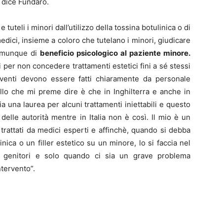
dice Fundarò.
 tuteli i minori dall’utilizzo della tossina botulinica o di
 medici, insieme a coloro che tutelano i minori, giudicare
comunque di
beneficio psicologico al paziente minore.
per non concedere trattamenti estetici fini a sé stessi
erventi devono essere fatti chiaramente da personale
llo che mi preme dire è che in Inghilterra e anche in
ia una laurea per alcuni trattamenti iniettabili e questo
e delle autorità mentre in Italia non è così. Il mio è un
no trattati da medici esperti e affinchè, quando si debba
nica o un filler estetico su un minore, lo si faccia nel
i genitori e solo quando ci sia un grave problema
ntervento”.