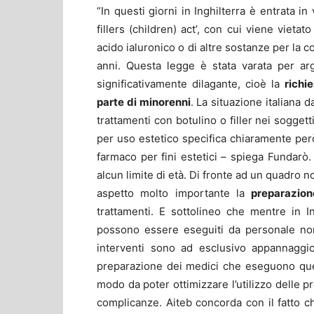
“In questi giorni in Inghilterra è entrata i
fillers (children) act’, con cui viene vietato
acido ialuronico o di altre sostanze per la co
anni. Questa legge è stata varata per ar
significativamente dilagante, cioè la
richi
parte di minorenni
. La situazione italiana d
trattamenti con botulino o filler nei soggett
per uso estetico specifica chiaramente però 
farmaco per fini estetici – spiega Fundarò. 
alcun limite di età. Di fronte ad un quadro
aspetto molto importante la
preparazion
trattamenti. E sottolineo che mentre in Ing
possono essere eseguiti da personale non
interventi sono ad esclusivo appannaggi
preparazione dei medici che eseguono que
modo da poter ottimizzare l’utilizzo delle p
complicanze. Aiteb concorda con il fatto c