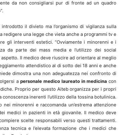
amente da non consigliarsi pur di fronte ad un quadro
”.
ntrodotto il divieto ma l’organismo di vigilanza sulla
 a redigere una legge che vieta anche a programmi tv e
are gli interventi estetici. “Ovviamente i minorenni e i
za da parte dei mass media e l’utilizzo dei social
 aspetto. Il medico deve riuscire ad orientare al meglio
eggiamento attendistico al di sotto dei 18 anni e anche
chiede dimostra una non adeguatezza nei confronto di
volgersi a
personale medico laureato in medicina
con
iche. Proprio per questo Aiteb organizza per i propri
 conoscenza inerenti l’utilizzo della tossina botulinica.
izzo nei minorenni e raccomanda un’estrema attenzione
 dei medici in pazienti in età giovanile. Il medico deve
ompiere scelte responsabili verso questi trattamenti.
za tecnica e l’elevata formazione che i medici che