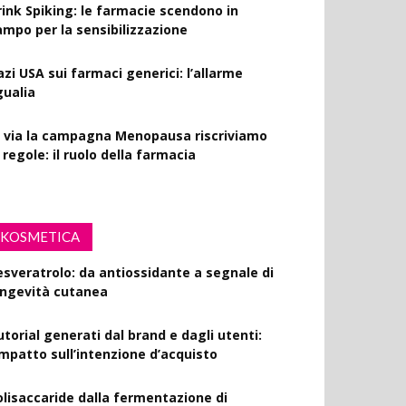
rink Spiking: le farmacie scendono in
ampo per la sensibilizzazione
azi USA sui farmaci generici: l’allarme
gualia
l via la campagna Menopausa riscriviamo
 regole: il ruolo della farmacia
KOSMETICA
esveratrolo: da antiossidante a segnale di
ongevità cutanea
utorial generati dal brand e dagli utenti:
’impatto sull’intenzione d’acquisto
olisaccaride dalla fermentazione di