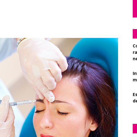
C
r
n
I
mi
Es
d