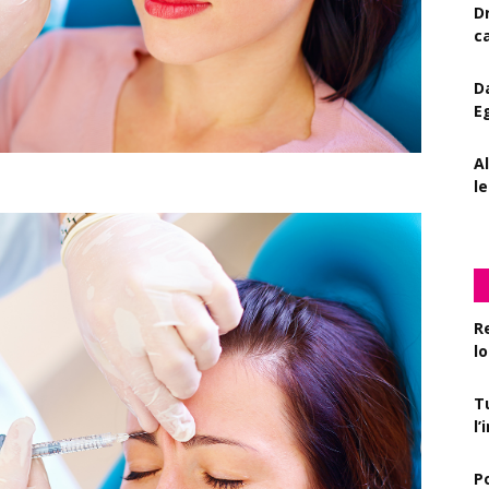
D
c
D
E
A
le
R
l
T
l
P