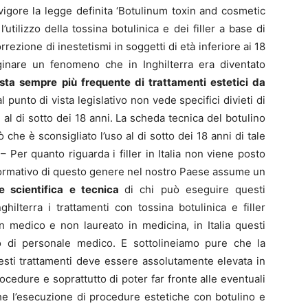
n vigore la legge definita ‘Botulinum toxin and cosmetic
 l’utilizzo della tossina botulinica e dei filler a base di
rrezione di inestetismi in soggetti di età inferiore ai 18
ginare un fenomeno che in Inghilterra era diventato
esta sempre più frequente di trattamenti estetici da
al punto di vista legislativo non vede specifici divieti di
i al di sotto dei 18 anni. La scheda tecnica del botulino
che è sconsigliato l’uso al di sotto dei 18 anni di tale
– Per quanto riguarda i filler in Italia non viene posto
 normativo di questo genere nel nostro Paese assume un
e scientifica e tecnica
di chi può eseguire questi
hilterra i trattamenti con tossina botulinica e filler
 medico e non laureato in medicina, in Italia questi
o di personale medico. E sottolineiamo pure che la
sti trattamenti deve essere assolutamente elevata in
rocedure e soprattutto di poter far fronte alle eventuali
he l’esecuzione di procedure estetiche con botulino e