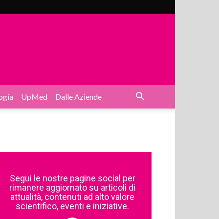
ogia
UpMed
Dalle Aziende
Segui le nostre pagine social per
rimanere aggiornato su articoli di
attualità, contenuti ad alto valore
scientifico, eventi e iniziative.