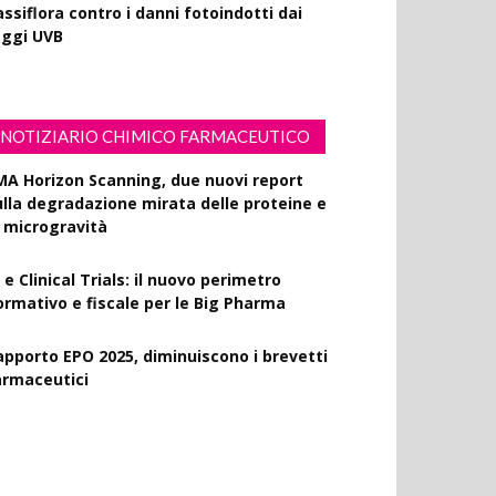
ssiflora contro i danni fotoindotti dai
aggi UVB
NOTIZIARIO CHIMICO FARMACEUTICO
MA Horizon Scanning, due nuovi report
ulla degradazione mirata delle proteine e
a microgravità
 e Clinical Trials: il nuovo perimetro
ormativo e fiscale per le Big Pharma
apporto EPO 2025, diminuiscono i brevetti
armaceutici