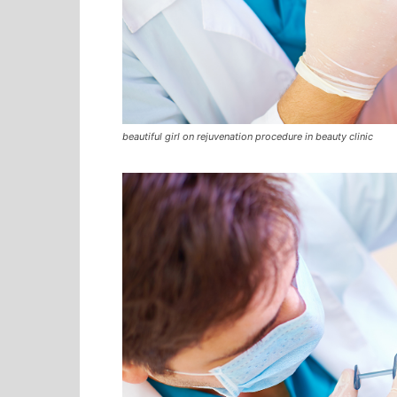
beautiful girl on rejuvenation procedure in beauty clinic