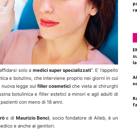
pa
r
E
s
l
affidarsi solo a
medici super specializzati
”. E’ l’appello
AI
tica e botulino, che interviene proprio nei giorni in cui
n
a nuova legge sui
filler cosmetici
che vieta ai chirurghi
ina botulinica e filler estetici a minori e agli adulti di
R
pazienti con meno di 18 anni.
f
arò
e di
Maurizio Benci
, socio fondatore di Aiteb, è un
edico e anche ai genitori.