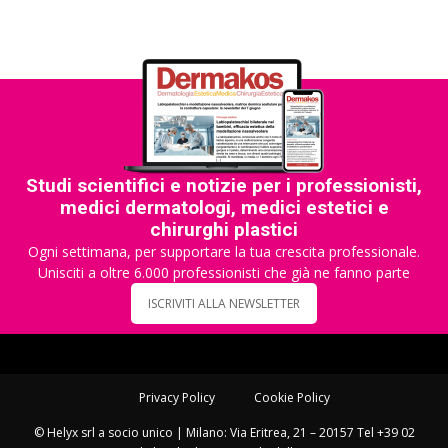
Studi scientifici e notizie per i professionisti,
medici dermatologi, medici estetici e
chirurghi plastici
Ogni settimana, per supportare la tua crescita professionale.
Unisciti a oltre 6.000 professionisti che già ne fanno parte
ISCRIVITI ALLA NEWSLETTER
Privacy Policy
Cookie Policy
© Helyx srl a socio unico | Milano: Via Eritrea, 21 – 20157 Tel +39 02