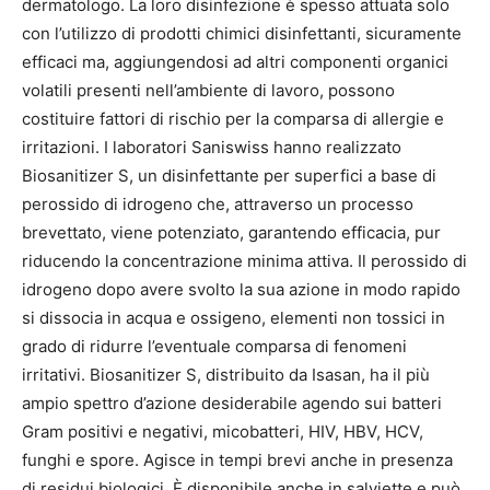
dermatologo. La loro disinfezione è spesso attuata solo
con l’utilizzo di prodotti chimici disinfettanti, sicuramente
efficaci ma, aggiungendosi ad altri componenti organici
volatili presenti nell’ambiente di lavoro, possono
costituire fattori di rischio per la comparsa di allergie e
irritazioni.
I laboratori Saniswiss hanno realizzato
Biosanitizer S, un disinfettante per superfici a base di
perossido di idrogeno che, attraverso un processo
brevettato, viene potenziato, garantendo efficacia, pur
riducendo la concentrazione minima attiva. Il perossido di
idrogeno dopo avere svolto la sua azione in modo rapido
si dissocia in acqua e ossigeno, elementi non tossici in
grado di ridurre l’eventuale comparsa di fenomeni
irritativi. Biosanitizer S, distribuito da Isasan, ha il più
ampio spettro d’azione desiderabile agendo sui batteri
Gram positivi e negativi, micobatteri, HIV, HBV, HCV,
funghi e spore. Agisce in tempi brevi anche in presenza
di residui biologici. È disponibile anche in salviette e può