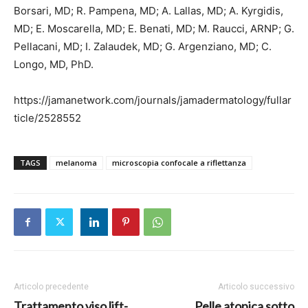
Borsari, MD; R. Pampena, MD; A. Lallas, MD; A. Kyrgidis,
MD; E. Moscarella, MD; E. Benati, MD; M. Raucci, ARNP; G.
Pellacani, MD; I. Zalaudek, MD; G. Argenziano, MD; C.
Longo, MD, PhD.
https://jamanetwork.com/journals/jamadermatology/fullar
ticle/2528552
TAGS
melanoma
microscopia confocale a riflettanza
Articolo precedente
Articolo successivo
Trattamento viso lift-
Pelle atopica sotto