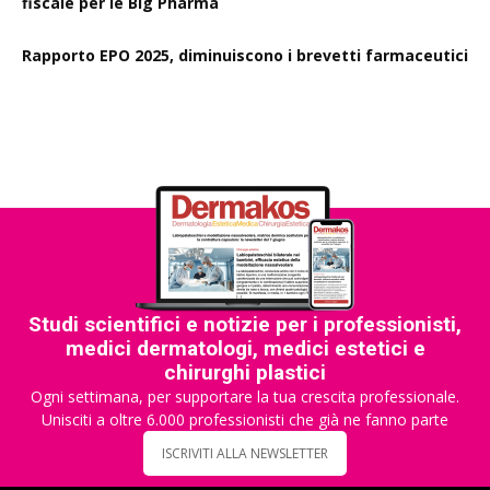
fiscale per le Big Pharma
Rapporto EPO 2025, diminuiscono i brevetti farmaceutici
Studi scientifici e notizie per i professionisti,
medici dermatologi, medici estetici e
chirurghi plastici
Ogni settimana, per supportare la tua crescita professionale.
Unisciti a oltre 6.000 professionisti che già ne fanno parte
ISCRIVITI ALLA NEWSLETTER