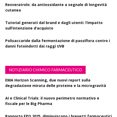
Resveratrolo: da antiossidante a segnale di longevità
cutanea
Tutorial generati dal brand e dagli utenti: l’impatto
sull’intenzione d’acquisto
Polisaccaride dalla fermentazione di passiflora contro i
danni fotoindotti dai raggi UVB
NOTIZIARIO CHIMICO FARMACEUTICO
EMA Horizon Scanning, due nuovi report sulla
degradazione mirata delle proteine e la microgravità
AI e Clinical Trials: il nuovo perimetro normativo e
fiscale per le Big Pharma
Rapporto EPO 2025, diminuiscono i brevetti farmaceutici