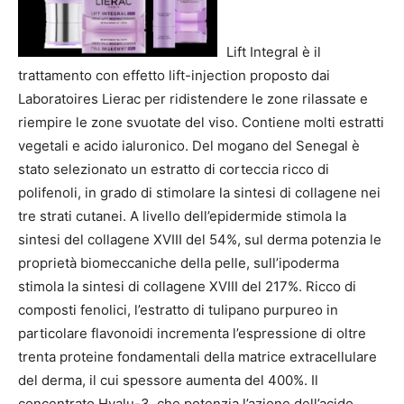
Lift Integral è il
trattamento con effetto lift-injection proposto dai
Laboratoires Lierac per ridistendere le zone rilassate e
riempire le zone svuotate del viso. Contiene molti estratti
vegetali e acido ialuronico. Del mogano del Senegal è
stato selezionato un estratto di corteccia ricco di
polifenoli, in grado di stimolare la sintesi di collagene nei
tre strati cutanei. A livello dell’epidermide stimola la
sintesi del collagene XVIII del 54%, sul derma potenzia le
proprietà biomeccaniche della pelle, sull’ipoderma
stimola la sintesi di collagene XVIII del 217%. Ricco di
composti fenolici, l’estratto di tulipano purpureo in
particolare flavonoidi incrementa l’espressione di oltre
trenta proteine fondamentali della matrice extracellulare
del derma, il cui spessore aumenta del 400%. Il
concentrato Hyalu-3, che potenzia l’azione dell’acido