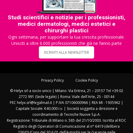
Studi scientifici e notizie per i professionisti,
medici dermatologi, medici estetici e
chirurghi plastici
Ogni settimana, per supportare la tua crescita professionale.
Unisciti a oltre 6.000 professionisti che già ne fanno parte
ISCRIVITI ALLA NEWSLETTER
Privacy Policy
Cookie Policy
© Helyx srl a socio unico | Milano: Via Eritrea, 21 – 20157 Tel +39 02
2772 991 (Sede legale) | Roma: Viale dell'Arte, 25 - 00144
PEC helyx.srl@legalmail.it | P.IVA 07106000966 | REA MI - 1935962 |
Capitale Sociale: €40.000 i.v. | Società soggetta a direzione e
coordinamento di Tecniche Nuove S.p.A.
Registrazione: Tribunale di Milano n. 585 del 21/10/2003. Iscritta al ROC
Registro degli Operatori di Comunicazione al n° 6419 (delibera
236/01/Cons del 30.6.01 dell’Autorità per le Garanzie nelle