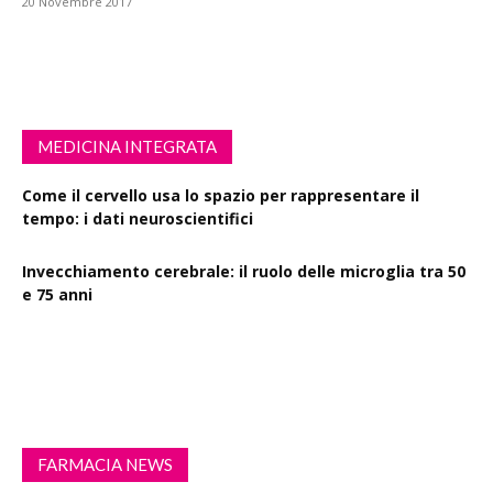
20 Novembre 2017
MEDICINA INTEGRATA
Come il cervello usa lo spazio per rappresentare il
tempo: i dati neuroscientifici
Invecchiamento cerebrale: il ruolo delle microglia tra 50
e 75 anni
Esercizio fisico intenso: benefici su diabete, demenza e
rischio cardiovascolare
FARMACIA NEWS