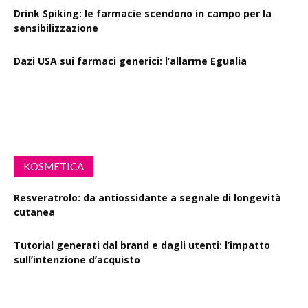
Drink Spiking: le farmacie scendono in campo per la
sensibilizzazione
Dazi USA sui farmaci generici: l’allarme Egualia
Al via la campagna Menopausa riscriviamo le regole: il
ruolo della farmacia
KOSMETICA
Resveratrolo: da antiossidante a segnale di longevità
cutanea
Tutorial generati dal brand e dagli utenti: l’impatto
sull’intenzione d’acquisto
Polisaccaride dalla fermentazione di passiflora contro i
danni fotoindotti dai raggi UVB