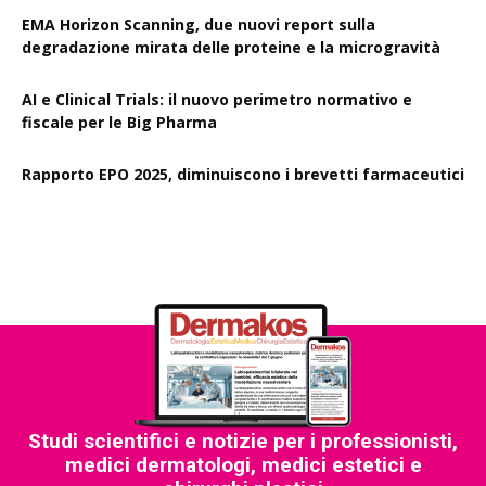
EMA Horizon Scanning, due nuovi report sulla
degradazione mirata delle proteine e la microgravità
AI e Clinical Trials: il nuovo perimetro normativo e
fiscale per le Big Pharma
Rapporto EPO 2025, diminuiscono i brevetti farmaceutici
Studi scientifici e notizie per i professionisti,
medici dermatologi, medici estetici e