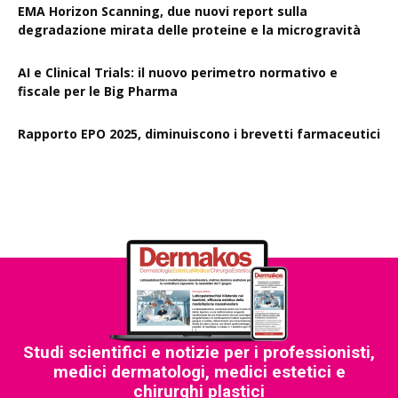
EMA Horizon Scanning, due nuovi report sulla
degradazione mirata delle proteine e la microgravità
AI e Clinical Trials: il nuovo perimetro normativo e
fiscale per le Big Pharma
Rapporto EPO 2025, diminuiscono i brevetti farmaceutici
Studi scientifici e notizie per i professionisti,
medici dermatologi, medici estetici e
chirurghi plastici