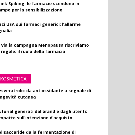
rink Spiking: le farmacie scendono in
ampo per la sensibilizzazione
azi USA sui farmaci generici: l’allarme
gualia
l via la campagna Menopausa riscriviamo
 regole: il ruolo della farmacia
KOSMETICA
esveratrolo: da antiossidante a segnale di
ongevità cutanea
utorial generati dal brand e dagli utenti:
’impatto sull’intenzione d’acquisto
olisaccaride dalla fermentazione di