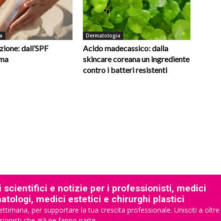
a
Dermatologia
ione: dall’SPF
Acido madecassico: dalla
oma
skincare coreana un ingrediente
contro i batteri resistenti
 scientifici e notizie per i professionisti, medici
tologi, medici estetici e chirurghi plastici
ettimana, per supportare la tua crescita professionale. Unisciti a oltre
sionisti che già ne fanno parte