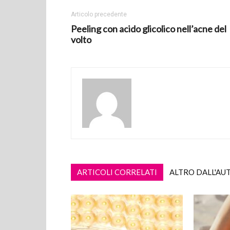
Articolo precedente
Peeling con acido glicolico nell’acne del
volto
ARTICOLI CORRELATI
ALTRO DALL'AU