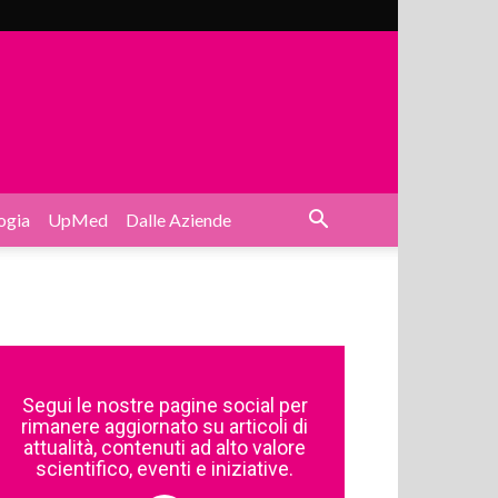
ogia
UpMed
Dalle Aziende
Segui le nostre pagine social per
rimanere aggiornato su articoli di
attualità, contenuti ad alto valore
scientifico, eventi e iniziative.