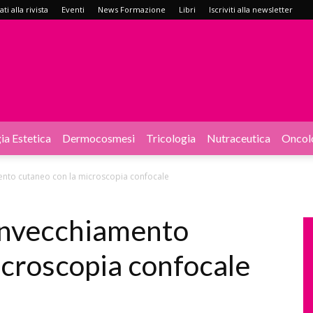
i alla rivista
Eventi
News Formazione
Libri
Iscriviti alla newsletter
ia Estetica
Dermocosmesi
Tricologia
Nutraceutica
Oncol
mento cutaneo con la microscopia confocale
’invecchiamento
icroscopia confocale