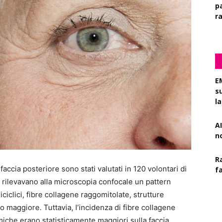
pa
r
E
s
l
AI
n
R
 faccia posteriore sono stati valutati in 120 volontari di
f
e rilevavano alla microscopia confocale un pattern
liciclici, fibre collagene raggomitolate, strutture
 maggiore. Tuttavia, l’incidenza di fibre collagene
ermiche erano statisticamente maggiori sulla faccia