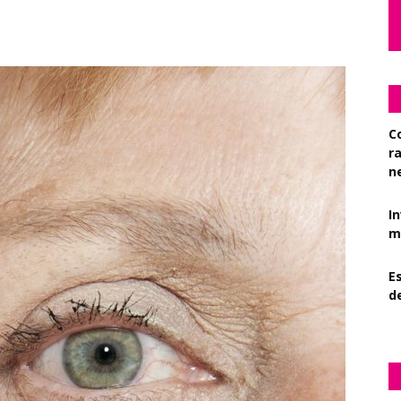
C
r
n
I
mi
Es
d