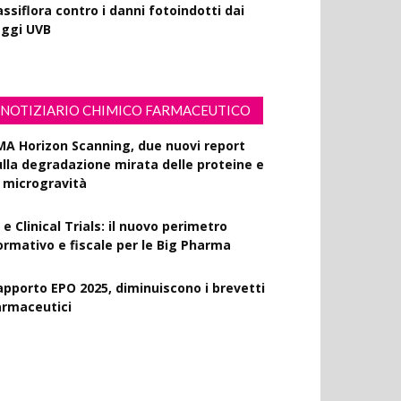
ssiflora contro i danni fotoindotti dai
aggi UVB
NOTIZIARIO CHIMICO FARMACEUTICO
MA Horizon Scanning, due nuovi report
ulla degradazione mirata delle proteine e
a microgravità
 e Clinical Trials: il nuovo perimetro
ormativo e fiscale per le Big Pharma
apporto EPO 2025, diminuiscono i brevetti
armaceutici