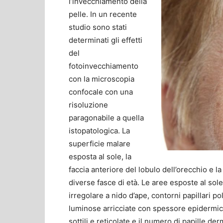
l’invecchiamento della
pelle. In un recente
studio sono stati
determinati gli effetti
del
fotoinvecchiamento
con la microscopia
confocale con una
risoluzione
paragonabile a quella
istopatologica. La
superficie malare
esposta al sole, la
faccia anteriore del lobulo dell’orecchio e la
diverse fasce di età. Le aree esposte al sol
irregolare a nido d’ape, contorni papillari po
luminose arricciate con spessore epidermico
sottili e reticolate e il numero di papille d