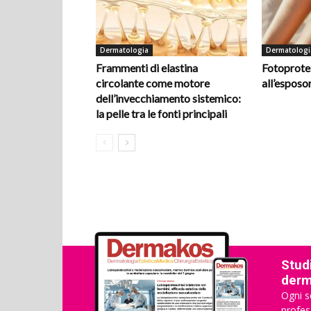
Dermatologia
Dermatologi
Frammenti di elastina
Fotoprotez
circolante come motore
all’espos
dell’invecchiamento sistemico:
la pelle tra le fonti principali
Studi
derma
Ogni s
profes