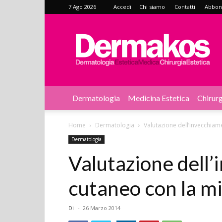
7 Ago 2026
Accedi
Chi siamo
Contatti
Abbonat
Dermakos
Dermatologia
Medicina Estetica
Chirurg
Home
Dermatologia
Valutazione dell’invecchia
Dermatologia
Valutazione dell
cutaneo con la m
Di
-
26 Marzo 2014