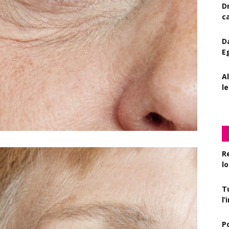
D
c
D
E
A
le
R
l
T
l
P