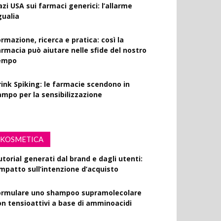
azi USA sui farmaci generici: l’allarme
gualia
rmazione, ricerca e pratica: così la
armacia può aiutare nelle sfide del nostro
empo
rink Spiking: le farmacie scendono in
ampo per la sensibilizzazione
KOSMETICA
utorial generati dal brand e dagli utenti:
’impatto sull’intenzione d’acquisto
ormulare uno shampoo supramolecolare
on tensioattivi a base di amminoacidi