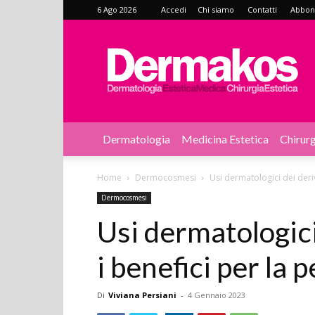
6 Ago 2026
Accedi
Chi siamo
Contatti
Abbonat
Dermakos
Dermatologia
Medicina Estetica
Chirurg
Home
Dermocosmesi
Usi dermatologici dei deriva
Dermocosmesi
Usi dermatologici 
i benefici per la p
Di
Viviana Persiani
-
4 Gennaio 2023