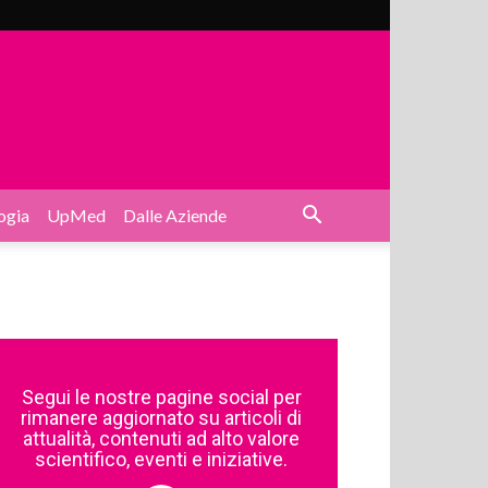
ogia
UpMed
Dalle Aziende
Segui le nostre pagine social per
rimanere aggiornato su articoli di
attualità, contenuti ad alto valore
scientifico, eventi e iniziative.