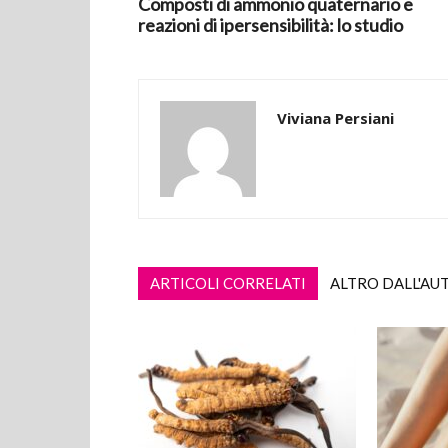
Composti di ammonio quaternario e
reazioni di ipersensibilità: lo studio
Viviana Persiani
ARTICOLI CORRELATI
ALTRO DALL'AU