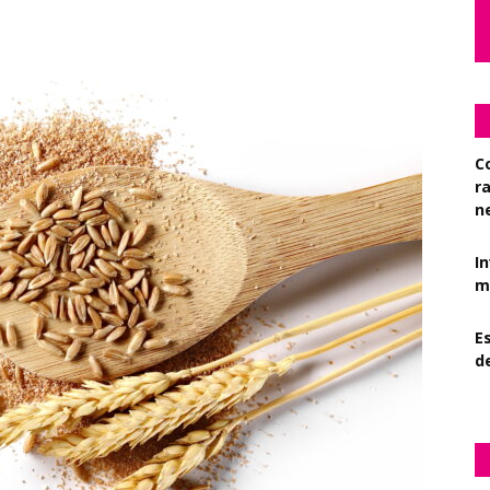
C
r
n
I
mi
Es
d