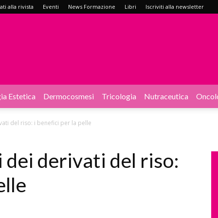
i alla rivista
Eventi
News Formazione
Libri
Iscriviti alla newsletter
ia Estetica
Dermocosmesi
Tricologia
Nutraceutica
Oncol
ti del riso: i benefici per la pelle
dei derivati del riso:
elle