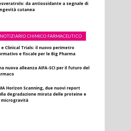
esveratrolo: da antiossidante a segnale di
ongevità cutanea
NOTIZIARIO CHIMICO FARMACEUTICO
 e Clinical Trials: il nuovo perimetro
ormativo e fiscale per le Big Pharma
na nuova alleanza AIFA-SCI per il futuro del
armaco
MA Horizon Scanning, due nuovi report
ulla degradazione mirata delle proteine e
a microgravità