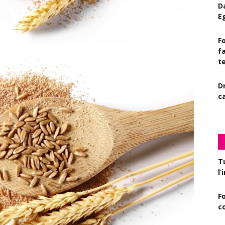
D
E
Fo
f
t
D
c
T
l
F
c