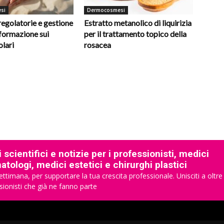
si
Dermocosmesi
regolatorie e gestione
Estratto metanolico di liquirizia
nformazione sui
per il trattamento topico della
olari
rosacea
 scientifici e notizie per i professionisti, medici
tologi, medici estetici e chirurghi plastici
ettimana, per supportare la tua crescita professionale. Unisciti a oltre
sionisti che già ne fanno parte