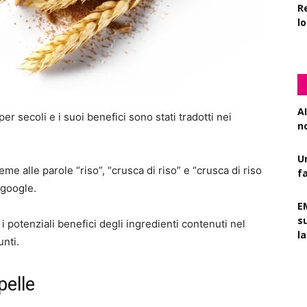
R
l
AI
per secoli e i suoi benefici sono stati tradotti nei
n
U
eme alle parole “riso”, “crusca di riso” e “crusca di riso
f
google.
E
s
er i potenziali benefici degli ingredienti contenuti nel
l
unti.
pelle