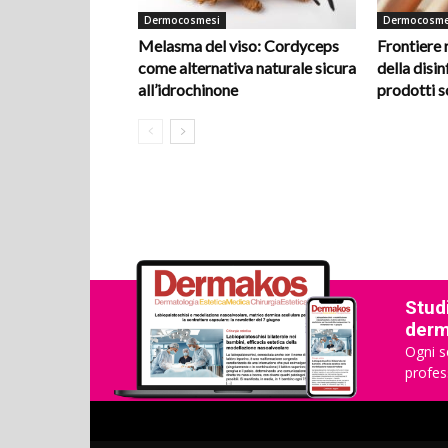
Dermocosmesi
Dermocosme
Melasma del viso: Cordyceps
Frontiere 
come alternativa naturale sicura
della disi
all’idrochinone
prodotti s
Studi
derma
Ogni s
profes