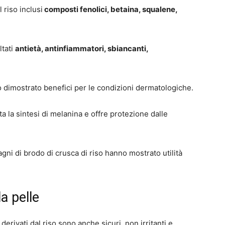
 riso inclusi
composti fenolici, betaina, squalene,
ltati
antietà, antinfiammatori, sbiancanti,
nno dimostrato benefici per le condizioni dermatologiche.
 la sintesi di melanina e offre protezione dalle
agni di brodo di crusca di riso hanno mostrato utilità
la pelle
derivati dal riso sono anche sicuri, non irritanti e