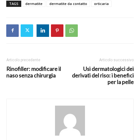
TAGS
dermatite
dermatite da contatto
orticaria
Articolo precedente
Articolo successivo
Rinofiller: modificare il
Usi dermatologici dei
naso senza chirurgia
derivati del riso: i benefici
per la pelle