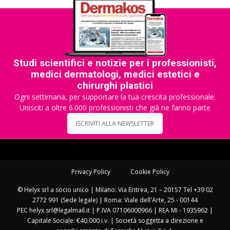
Studi scientifici e notizie per i professionisti,
medici dermatologi, medici estetici e
chirurghi plastici
Ogni settimana, per supportare la tua crescita professionale.
Unisciti a oltre 6.000 professionisti che già ne fanno parte
ISCRIVITI ALLA NEWSLETTER
Privacy Policy
Cookie Policy
© Helyx srl a socio unico | Milano: Via Eritrea, 21 – 20157 Tel +39 02
2772 991 (Sede legale) | Roma: Viale dell'Arte, 25 - 00144
PEC helyx.srl@legalmail.it | P.IVA 07106000966 | REA MI - 1935962 |
Capitale Sociale: €40.000 i.v. | Società soggetta a direzione e