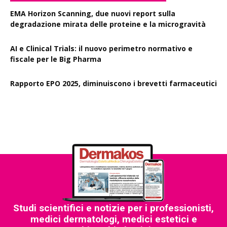
EMA Horizon Scanning, due nuovi report sulla
degradazione mirata delle proteine e la microgravità
AI e Clinical Trials: il nuovo perimetro normativo e
fiscale per le Big Pharma
Rapporto EPO 2025, diminuiscono i brevetti farmaceutici
Studi scientifici e notizie per i professionisti,
medici dermatologi, medici estetici e