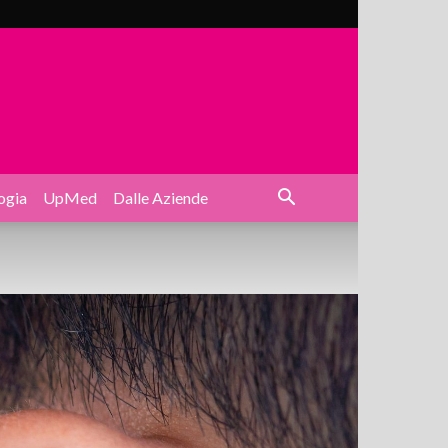
ogia
UpMed
Dalle Aziende