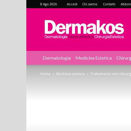
8 Ago 2026
Accedi
Chi siamo
Contatti
Abbonat
Dermakos
Dermatologia
Medicina Estetica
Chirurg
Home
Medicina estetica
Trattamento non chirurgi