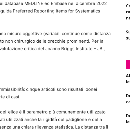
a nei database MEDLINE ed Embase nel dicembre 2022
C
a guida Preferred Reporting Items for Systematics
r
n
S
zavano misure oggettive (variabili continue come distanza
su
nto non chirurgico delle orecchie prominenti. Per la
 valutazione critica del Joanna Briggs Institute – JBI,
A
le
mmissibilità: cinque articoli sono risultati idonei
D
rie di casi.
c
 dell’elice è il parametro più comunemente utilizzato
De
ti utilizzati anche la rigidità del padiglione e della
l
enza una chiara rilevanza statistica. La distanza tra il