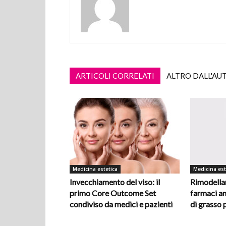
ARTICOLI CORRELATI
ALTRO DALL'AU
Medicina estetica
Medicina est
Invecchiamento del viso: il
Rimodellar
primo Core Outcome Set
farmaci an
condiviso da medici e pazienti
di grasso 