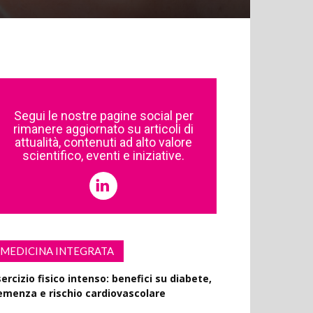
Segui le nostre pagine social per
rimanere aggiornato su articoli di
attualità, contenuti ad alto valore
scientifico, eventi e iniziative.
MEDICINA INTEGRATA
ercizio fisico intenso: benefici su diabete,
emenza e rischio cardiovascolare