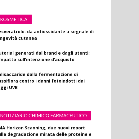
KOSMETICA
esveratrolo: da antiossidante a segnale di
ongevità cutanea
utorial generati dal brand e dagli utenti:
’impatto sull’intenzione d’acquisto
olisaccaride dalla fermentazione di
ssiflora contro i danni fotoindotti dai
aggi UVB
NOTIZIARIO CHIMICO FARMACEUTICO
MA Horizon Scanning, due nuovi report
ulla degradazione mirata delle proteine e