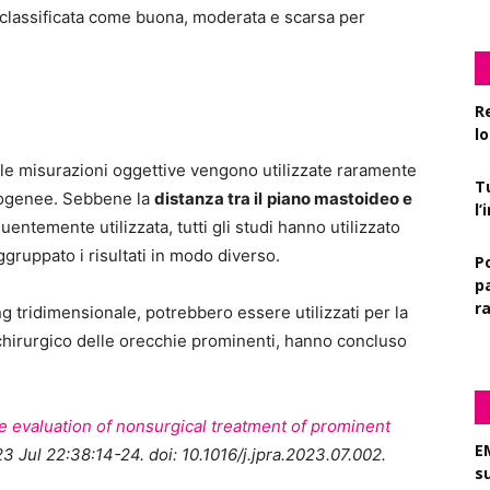
a classificata come buona, moderata e scarsa per
R
l
e le misurazioni oggettive vengono utilizzate raramente
T
rogenee. Sebbene la
distanza tra il
piano mastoideo e
l
uentemente utilizzata, tutti gli studi hanno utilizzato
ggruppato i risultati in modo diverso.
P
pa
r
ing tridimensionale, potrebbero essere utilizzati per la
chirurgico delle orecchie prominenti, hanno concluso
e evaluation of nonsurgical treatment of prominent
E
Jul 22:38:14-24. doi: 10.1016/j.jpra.2023.07.002.
s