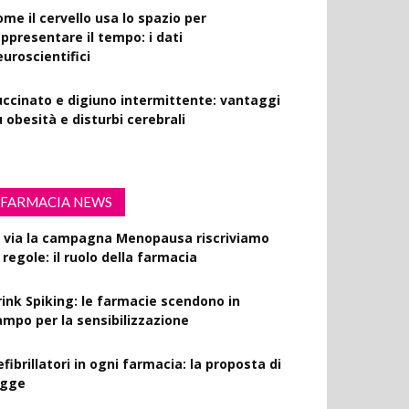
ome il cervello usa lo spazio per
appresentare il tempo: i dati
euroscientifici
uccinato e digiuno intermittente: vantaggi
 obesità e disturbi cerebrali
FARMACIA NEWS
l via la campagna Menopausa riscriviamo
 regole: il ruolo della farmacia
rink Spiking: le farmacie scendono in
ampo per la sensibilizzazione
fibrillatori in ogni farmacia: la proposta di
egge