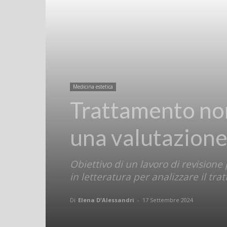
Medicina estetica
Trattamento non
una valutazione
Obiettivo di un lavoro di revisione
in letteratura per analizzare il t
Di
Elena D'Alessandri
-
17 Settembre 2024