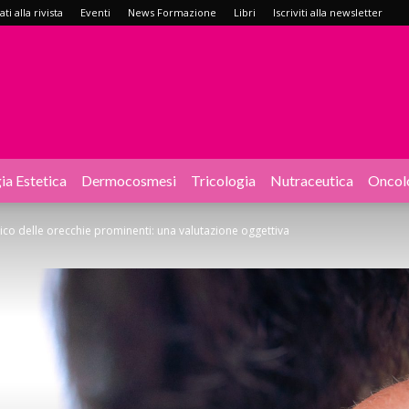
i alla rivista
Eventi
News Formazione
Libri
Iscriviti alla newsletter
ia Estetica
Dermocosmesi
Tricologia
Nutraceutica
Oncol
co delle orecchie prominenti: una valutazione oggettiva