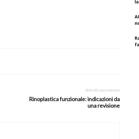
l
AI
n
R
f
Articolo successivo
Rinoplastica funzionale: indicazioni da
una revisione