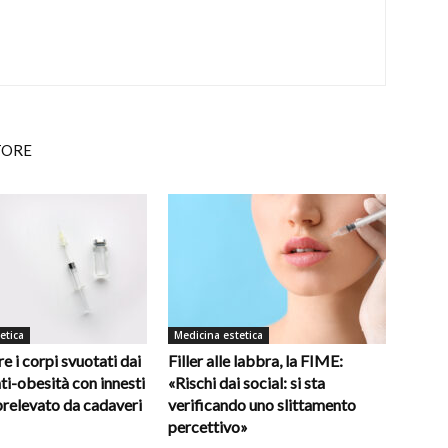
TORE
etica
Medicina estetica
e i corpi svuotati dai
Filler alle labbra, la FIME:
ti-obesità con innesti
«Rischi dai social: si sta
prelevato da cadaveri
verificando uno slittamento
percettivo»