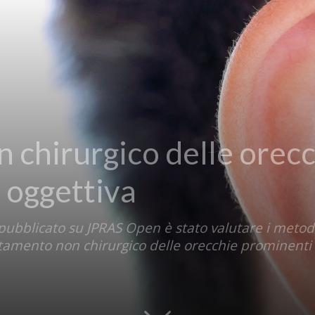
 chirurgico delle orecc
 oggettiva
 pubblicato su JPRAS Open è stato valutare i metodi 
rattamento non chirurgico delle orecchie prominenti