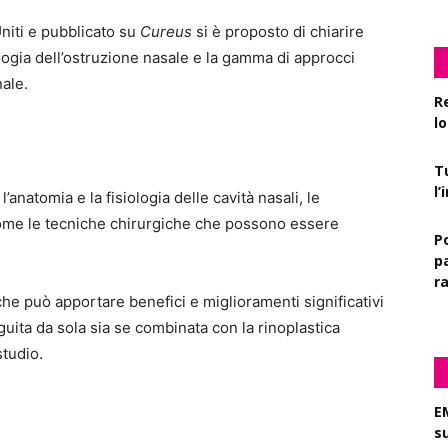
Uniti e pubblicato su
Cureus
si è proposto di chiarire
tologia dell’ostruzione nasale e la gamma di approcci
nale.
R
l
T
l
’anatomia e la fisiologia delle cavità nasali, le
ì come le tecniche chirurgiche che possono essere
P
pa
r
he può apportare benefici e miglioramenti significativi
seguita da sola sia se combinata con la rinoplastica
studio.
E
s