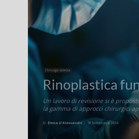
Chirurgia estetica
Rinoplastica fun
Un lavoro di revisione si è proposto
la gamma di approcci chirurgici app
Di
Elena D'Alessandri
-
18 Settembre 2024