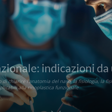
zionale: indicazioni da
 di chiarire l'anatomia del naso, la fisiologia, la fi
licabili alla rinoplastica funzionale