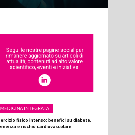
Segui le nostre pagine social per
rimanere aggiornato su articoli di
attualità, contenuti ad alto valore
scientifico, eventi e iniziative.
MEDICINA INTEGRATA
ercizio fisico intenso: benefici su diabete,
emenza e rischio cardiovascolare