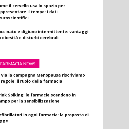
ome il cervello usa lo spazio per
appresentare il tempo: i dati
euroscientifici
uccinato e digiuno intermittente: vantaggi
 obesità e disturbi cerebrali
FARMACIA NEWS
l via la campagna Menopausa riscriviamo
 regole: il ruolo della farmacia
rink Spiking: le farmacie scendono in
ampo per la sensibilizzazione
fibrillatori in ogni farmacia: la proposta di
egge