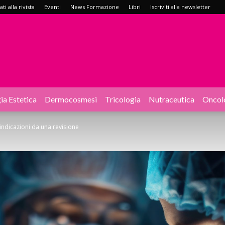
i alla rivista
Eventi
News Formazione
Libri
Iscriviti alla newsletter
ia Estetica
Dermocosmesi
Tricologia
Nutraceutica
Oncol
 indicazioni da una revisione