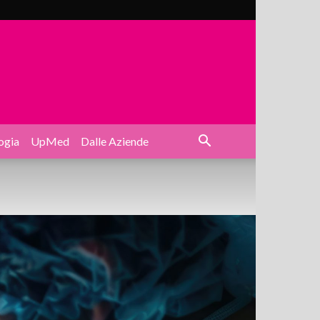
ogia
UpMed
Dalle Aziende