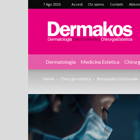
7 Ago 2026
Accedi
Chi siamo
Contatti
Abbonat
Dermakos
Dermatologia
Medicina Estetica
Chirurg
Home
Chirurgia estetica
Rinoplastica funzionale: