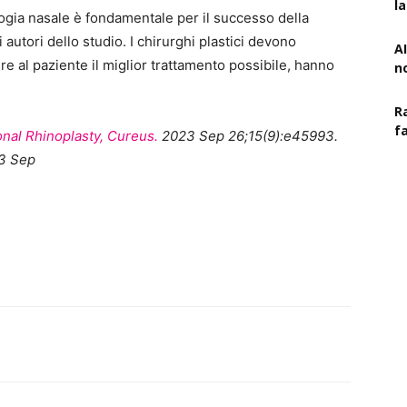
l
logia nasale è fondamentale per il successo della
i autori dello studio. I chirurghi plastici devono
AI
ire al paziente il miglior trattamento possibile, hanno
n
R
f
nal Rhinoplasty, Cureus.
2023 Sep 26;15(9):e45993.
23 Sep