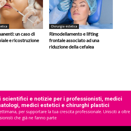
etica
Chirurgia estetica
manenti: un caso di
Rimodellamento e lifting
biale e ricostruzione
frontale associato ad una
riduzione della cefalea
 scientifici e notizie per i professionisti, medici
tologi, medici estetici e chirurghi plastici
ettimana, per supportare la tua crescita professionale. Unisciti a oltre
sionisti che già ne fanno parte