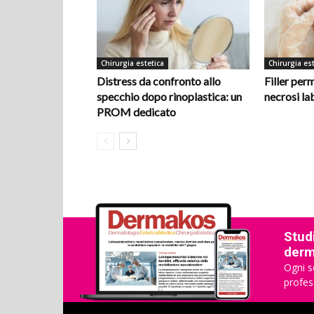
Chirurgia estetica
Chirurgia est
Distress da confronto allo
Filler per
specchio dopo rinoplastica: un
necrosi la
PROM dedicato
Studi
derma
Ogni s
profes