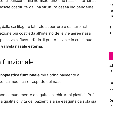
contribuiscono alla normale funzione nasale. I turbinati
C
e nasale costituite da una struttura ossea indipendente
r
n
 dalla cartilagine laterale superiore e dai turbinati
S
su
ione più costretta all’interno delle vie aeree nasali,
va al flusso d’aria. Il punto iniziale in cui si può
a
valvola nasale esterna.
a funzionale
A
le
inoplastica funzionale
mira principalmente a
 senza modificare l’aspetto del naso.
D
c
 non comunemente eseguita dai chirurghi plastici. Può
De
a qualità di vita dei pazienti sia se eseguita da sola sia
l