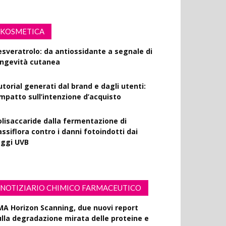
KOSMETICA
esveratrolo: da antiossidante a segnale di
ongevità cutanea
utorial generati dal brand e dagli utenti:
’impatto sull’intenzione d’acquisto
olisaccaride dalla fermentazione di
ssiflora contro i danni fotoindotti dai
aggi UVB
NOTIZIARIO CHIMICO FARMACEUTICO
MA Horizon Scanning, due nuovi report
ulla degradazione mirata delle proteine e