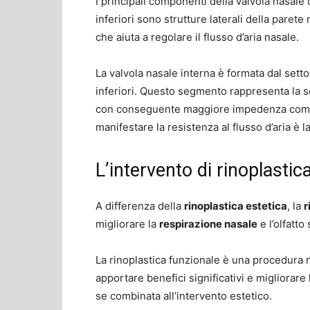
I principali componenti della valvola nasale 
inferiori sono strutture laterali della paret
che aiuta a regolare il flusso d’aria nasale.
La valvola nasale interna è formata dal setto,
inferiori. Questo segmento rappresenta la sez
con conseguente maggiore impedenza complessi
manifestare la resistenza al flusso d’aria è l
L’intervento di rinoplastic
A differenza della
rinoplastica estetica
, la
r
migliorare la
respirazione nasale
e l’olfatto
La rinoplastica funzionale è una procedura
apportare benefici significativi e migliorare l
se combinata all’intervento estetico.